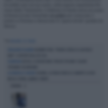
di soldati russi sul suo suolo, nella regione separatista filo-
russa della Transnistria. A febbraio la Sandu aveva accusato
la Russia di aver fomentato
un golpe
per rovesciare il
potere a Chisinau e denunciato la “guerra ibrida” guidata da
Mosca
Tag
MOLDAVIA
UE
RUSSIA
VLADIMIR PUTIN, "PRONTO L'ATTACCO A UN PAESE
INTELLIGENCE IN ALLERTA
NATO": IL REPORT DEGLI 007 USA
RUSSIA, LE VEDOVE NERE: PERCHÉ SPOSANO I SOLDATI
ESCAMOTAGE
SPERANDO CHE MUOIANO
UCRAINA, LA FURIA DI MOSCA SI ABBATTE SU KIEV:
LA DENUNCIA DI ZELENSKY
MISSILI E DRONI, ALMENO 17 MORTI
OPINIONI