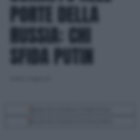
PORTE DELLA
RUSSIA: CHI
SFIDA PUTIN
domenica 21 maggio 2023
Segui Libero Quotidiano su Google Discover
Scegli Libero Quotidiano come fonte preferita