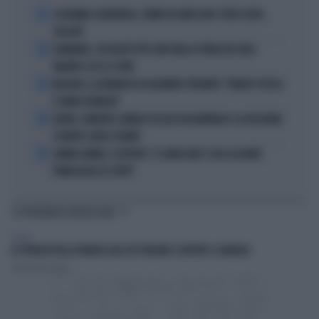
1
ECATOMBE A MONTREAL, TENNIS IN GINOCCHIO: TUTTA COLPA
DELL'ATP
2
DIOMANDE, L'ACQUISTO PIÙ CARO NELLA STORIA DEL REAL
MADRID: ECCO LE CIFRE
3
MACRON, LA DENUNCIA DI ALEXANDR STEPANOV: "PARIGI? PUZZA
E URINA OVUNQUE"
4
ARTAN, L'ARBITRO SOMALO ESCLUSO DAI MONDIALI? LA DECISIONE:
SCHIAFFO-UEFA A TRUMP
5
JANNIK SINNER, L'ESPERTO: "IL GINOCCHIO? COSA ACCADRÀ
PRIMA DELLO US OPEN"
TI POTREBBERO INTERESSARE
ESTERI
LO SFREGIO DELLA FRANCIA AGLI 007 ITALIANI: IL REPORT-SCANDALO
Sebastiano Caputo