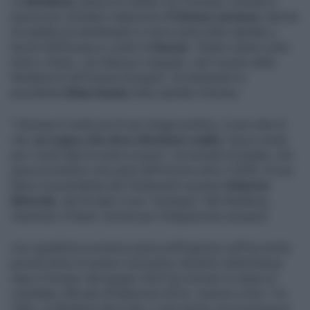
La
Moldavia
, paese al confine con l'Ucraina, scende in
piazza per chiedere l'adesione all'
Unione europea
: decine
di migliaia di manifestanti si sono riuniti nella capitale a
favore dell'Europa e contro la
Russia
. "Siamo venuti a dire
forte e chiaro, con fiducia e orgoglio, che il posto della
Moldavia è nell'Unione Europea", ha dichiarato la
presidente
Maia Sandu
nella capitale Chisinau.
"L'Europa è molto più di uno slogan politico, è uno stile di
vita,
un sogno che deve diventare realtà
, l'unico modo
per i nostri figli di vivere in pace", ha insistito la leader, che
spera di entrare a far parte dell'Unione entro il 2030. Al suo
fianco la presidente del Parlamento europeo
Roberta
Metsola
, che ha dato il suo "sostegno" alla Moldavia,
ritenendo il Paese "pronto per l'integrazione europea".
L'ex repubblica sovietica spera nell'ingresso nell'Ue anche
perché teme di essere il prossimo obiettivo della Russia
dopo l'Ucraina. Nel giugno 2022 ha ricevuto lo status di
candidato ufficiale all'adesione all'Ue, insieme a Kiev. Tra
l'altro, la Moldavia deve fare i conti anche con la presenza