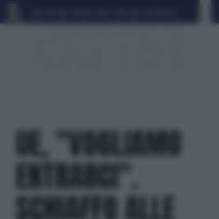
CEUTA
SCANDALO CONTE-COVID
CALCIOMERCATO
UE, "VOGLIAMO
ENTRARCI".
SCHIAFFO ALLE