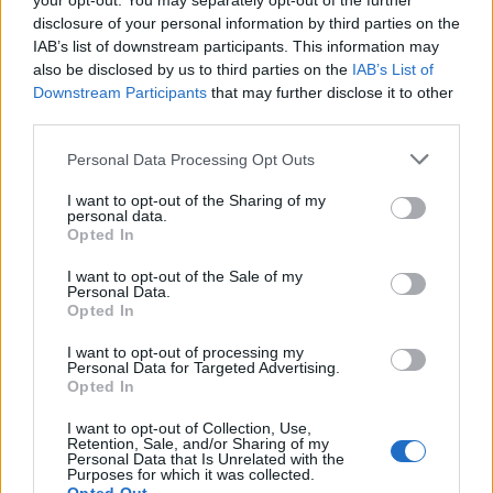
your opt-out. You may separately opt-out of the further
Seguici su Google Discover
disclosure of your personal information by third parties on the
IAB’s list of downstream participants. This information may
Segui Libero Quotidiano su Google Discover
also be disclosed by us to third parties on the
IAB’s List of
Scegli Libero Quotidiano come fonte preferita
Downstream Participants
that may further disclose it to other
third parties.
SEZIONI
Personal Data Processing Opt Outs
I want to opt-out of the Sharing of my
SPETTACOLI
personal data.
Opted In
SCIENZA E TECH
I want to opt-out of the Sale of my
Personal Data.
Opted In
ALTRO
I want to opt-out of processing my
Personal Data for Targeted Advertising.
Opted In
I want to opt-out of Collection, Use,
Retention, Sale, and/or Sharing of my
Personal Data that Is Unrelated with the
Purposes for which it was collected.
Libero Shopping
Contatti
Pubblicità
Cookie policy
Privacy policy