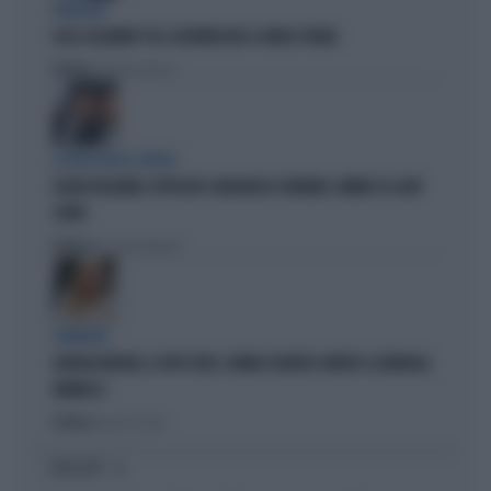
PARAGON
LUCA CASARINI? FU IL GOVERNO M5S A FARLO SPIARE
Politica
di Brunella Bolloli
LA RETE DELLA COPPIA
OLIVIA PALADINO, IPOTECHE E MAGHEGGI CONTABILI: OMBRE SU LADY
CONTE
Politica
di Giacomo Amadori
STRATEGIE
GIORGIA MELONI, IL VOTO UTILE: L'ARMA SEGRETA CONTRO IL GENERALE
VANNACCI
Politica
di Fausto Carioti
I PIÙ LETTI