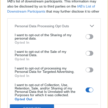
IAB’s list of downstream participants. This information may
Segui Libero Quotidiano su Google Discover
also be disclosed by us to third parties on the
IAB’s List of
Scegli Libero Quotidiano come fonte preferita
Downstream Participants
that may further disclose it to other
third parties.
SEZIONI
Personal Data Processing Opt Outs
I want to opt-out of the Sharing of my
SPETTACOLI
personal data.
Opted In
SCIENZA E TECH
I want to opt-out of the Sale of my
Personal Data.
Opted In
ALTRO
I want to opt-out of processing my
Personal Data for Targeted Advertising.
Opted In
I want to opt-out of Collection, Use,
Retention, Sale, and/or Sharing of my
Personal Data that Is Unrelated with the
Purposes for which it was collected.
Libero Shopping
Contatti
Pubblicità
Cookie policy
Privacy policy
Opted Out
Condizioni generali
Modello 231
Assistenza
Preferenze Privacy