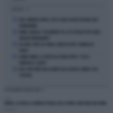
I PIÙ LETTI
1
JUVE, RAVANELLI RIVELA: COSÌ SI SONO LASCIATI SFUGGIRE GIGIO
DONNARUMMA
2
SINNER, NARGISO: "FISICAMENTE? NO, ECCO PERCHÉ PUÒ ESSERSI
STANCATO MENTALMENTE"
3
IGLI TARE, FURTO SUL TRENO E ARRESTO DOPO I FUNERALI DI
BARESI
4
JANNIK SINNER, LA CERTEZZA DI DARIO PUPPO: "CHI GLI
ROMPERÀ LE SCATOLE"
5
AUTO, NON TENETE MAI LA MANO SULLA LEVA DEL CAMBIO: COSA
SI RISCHIA
TI POTREBBERO INTERESSARE
ESTERI
LONDRA, ACCOLTELLA 4 UOMINI IN STRADA CON LE FORBICI: ARRESTATA UNA DONNA
Redazione