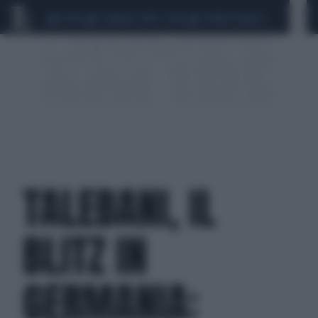
CEUTA
SCANDALO CONTE-COVID
SIGFRIDO RANUCCI
TALEBANI, IL
BLITZ IN
GERMANIA: