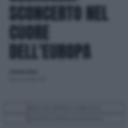
SCONCERTO NEL
CUORE
DELL'EUROPA
di Amedeo Ardenza
lunedì 20 novembre 2023
Segui Libero Quotidiano su Google Discover
Scegli Libero Quotidiano come fonte preferita