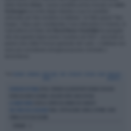
della Sanità (
Oms
). L’uomo avrebbe prima ricevuto un
visto
Schengen
su invito degli olandesi e poi lo avrebbe
utilizzato per fare reclame ai talebani. Un fatto grave? Non
troppo. Dopo aver condannato il suo intervento a Colonia, la
Cancelleria di Stato del
Nord Reno-Vestfalia
ha spiegato
che da quando hanno preso il potere nel 2021, secondo un
parere reso dalla Procura generale del Land, «i talebani non
sono più considerati un’organizzazione criminale o
terroristica».
Tag
TALEBANI
GERMANIA
ABDUL BARI
OMS
SCHENGEN
COLONIA
ISLAM
ANNALENA
OMAR
BAERBOCK
LIPSIA, TERRORE ALL'AEROPORTO DRONE ESPLOSIVO
INCURSIONE NOTTURNA
VICINO AD AEREO UCRAINO, UN ALTRO URTA CARGO IN VOLO
CEUTA AL CENTRO DEL MONDO DEI JIHADISTI
LA GRANDE PAURA
IRAN, L'OPPOSIZIONE CONTA LE VITTIME: OLTRE
UNA STIMA DEGLI ASSASSINATI
90MILA UCCISI DAL REGIME
OPINIONI