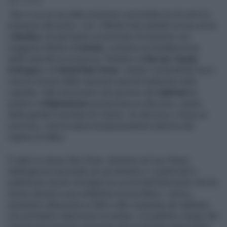
2' di lettura
Non si sa se sia stata un’azione concertata ma di certo la
presenza del primo, con i riflettori ben puntati sul suo arrivo
a
Berlino
, ha permesso al secondo di muoversi con
maggiore libertà a
Colonia
, complice la disattenzione
delle autorità di sicurezza. Parliamo di
Recep Tayyip
Erdogan
e di
Abdul Bari Omar
: mentre il presidente turco
veniva ricevuto dalle massime autorità tedesche nella
capitale, l’alto funzionario del governo dei
talebani
al
potere in
Afghanistan
pronunciava un discorso, ospite
della grande moschea di Colonia. Un discorso o forse un
sermone, vista la natura fondamentalista islamica del
regime di Kabul.
È stato lo stesso Bari Omar, direttore nel suo Paese
dell'Agenzia nazionale per gli alimenti e i medicinali a
pubblicare alcune immagini sui social dell’intervento che ha
tenuto davanti a una settantina di ascoltatori. «Amici,
prestiamo attenzione ai fatti e alle conquiste dei talebani,
non prestiamo attenzione ai media». Un pubblico elogio del