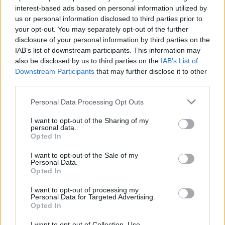
interest-based ads based on personal information utilized by
us or personal information disclosed to third parties prior to
your opt-out. You may separately opt-out of the further
Seguici su Google Discover
disclosure of your personal information by third parties on the
IAB’s list of downstream participants. This information may
Segui Libero Quotidiano su Google Discover
also be disclosed by us to third parties on the
IAB’s List of
Scegli Libero Quotidiano come fonte preferita
Downstream Participants
that may further disclose it to other
third parties.
SEZIONI
Personal Data Processing Opt Outs
I want to opt-out of the Sharing of my
SPETTACOLI
personal data.
Opted In
SCIENZA E TECH
I want to opt-out of the Sale of my
Personal Data.
Opted In
ALTRO
I want to opt-out of processing my
Personal Data for Targeted Advertising.
Opted In
I want to opt-out of Collection, Use,