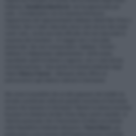
regime più misogino al mondo che la ministra degli Esteri
tedesca,
Annalena Baerbock
, non ha apprezzato per
nulla. «Condanniamo con la massima fermezza
l’apparizione del rappresentante talebano Abdul Bari Omar a
Colonia. Non è stato rilasciato alcun visto da uno dei nostri
centri visti», recita una nota ufficiale che non nasconde la
sorpresa del ministero: «Il viaggio non ci era stato
annunciato. Noi non riconosciamo i talebani. Finché i
talebani in Afghanistan calpesteranno i diritti umani,
soprattutto quelli di donne e ragazze, non ci sarà alcuna
normalizzazione». Dura anche la ministra federale degli
Interni
Nancy Faeser
: «Nessuno deve offrire un
palcoscenico agli islamici radicali in Germania».
Ma come è possibile che un alto papavero dei mullah sia
arrivato a predicare nella più grande moschea di Germania
senza che nessuno lo fermasse? Mentre la stessa moschea
ha preso le distanze da Bari Omar dopo averlo ospitato, la
Welt
ha ipotizzato che il funzionario di Kabul sia entrato
nella Repubblica federale attraverso i
Paesi Bassi
, per
partecipare a una riunione dell’Organizzazione mondiale