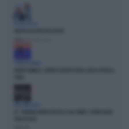
IPOCRISIE ROSSE
SINISTRA ALLA FIERA DELLE FALSITÀ
Politica
di Alessandro Sallusti
"PUNTI IN COMUNE"
ROBERTO VANNACCI, CONTATTO CON BEPPE GRILLO: QUELLA LETTERA AL
COMICO
TARLI DEMOCRATICI
PD, "PATENTINO ANTIFASCISTA PER LE SALE STAMPA": L'ULTIMO DELIRIO
CROLLA IN AULA
Politica
di