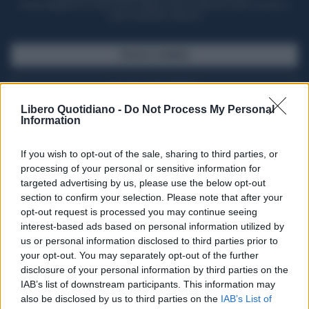
Potrai sfogliare la rivista online, leggere tutte le edizioni locali, ricevere a
casa il giornale cartaceo
SFOGLIA IL GIORNALE
ACQUISTA ABBONAMENTO
Libero Quotidiano -
Do Not Process My Personal
Information
If you wish to opt-out of the sale, sharing to third parties, or
processing of your personal or sensitive information for
targeted advertising by us, please use the below opt-out
section to confirm your selection. Please note that after your
opt-out request is processed you may continue seeing
interest-based ads based on personal information utilized by
us or personal information disclosed to third parties prior to
your opt-out. You may separately opt-out of the further
Seguici su Google Discover
disclosure of your personal information by third parties on the
IAB’s list of downstream participants. This information may
Segui Libero Quotidiano su Google Discover
also be disclosed by us to third parties on the
IAB’s List of