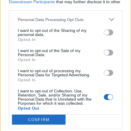
Scegli Libero Quotidiano come fonte preferita
Downstream Participants
that may further disclose it to other
third parties.
SEZIONI
Personal Data Processing Opt Outs
I want to opt-out of the Sharing of my
SPETTACOLI
personal data.
Opted In
SCIENZA E TECH
I want to opt-out of the Sale of my
Personal Data.
Opted In
ALTRO
I want to opt-out of processing my
Personal Data for Targeted Advertising.
Opted In
I want to opt-out of Collection, Use,
Retention, Sale, and/or Sharing of my
Personal Data that Is Unrelated with the
Purposes for which it was collected.
Libero Shopping
Contatti
Pubblicità
Cookie policy
Privacy policy
Opted Out
Condizioni generali
Modello 231
Assistenza
Preferenze Privacy
CONFIRM
Editoriale Libero S.r.l. - Sede Legale: Via dell’Aprica 18, 20158 Milano -
Registro Imprese di Milano Monza Brianza Lodi: C.F. e P.IVA 06823221004 -