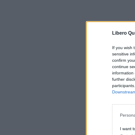
Libero Qu
If you wish 
sensitive in
confirm you
continue se
information 
further disc
participants
Downstream 
Persona
I want t