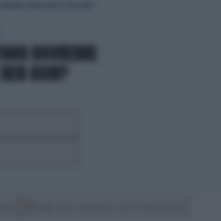
DOVREBBE SBARAZZARSI DI BEN GVIR?
YAHU DOVREBBE
 BEN GVIR?
cover
Scegli Libero Quotidiano come fonte preferita