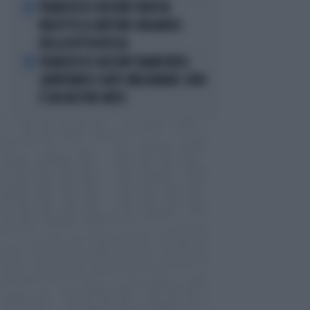
FRANCESCO GUCCINI? NON VA
4
RIDOTTO A CANTORE ORGANICO
DELLA DITTA ROSSA
FRANCESCO GUCCINI? ANARCHICO,
5
LIBERTARIO E ANTI-MELONIANO: NON
È UN NOSTRO MITO