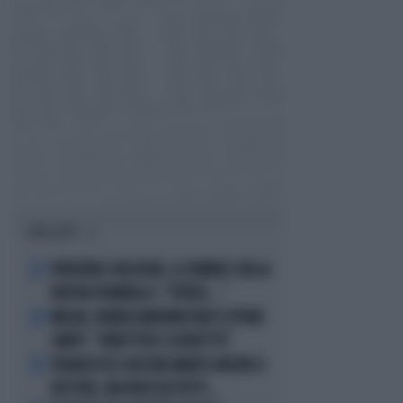
I PIÙ LETTI
FREDERIC VASSEUR, IL DUBBIO SULLA
1
NUOVA FORMULA 1: "FORSE..."
MILAN, RUBEN AMORIM NON SI PONE
2
LIMITI: "OBIETTIVO SCUDETTO"
FRANCESCO GUCCINI AMATO ANCHE A
3
DESTRA. MA NON DA TUTTI...