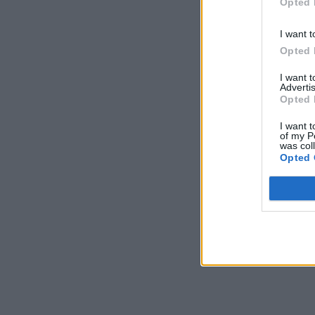
Opted 
I want t
Opted 
I want 
Advertis
Opted 
I want t
of my P
was col
Opted 