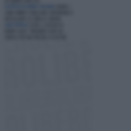
ALL’AMBASCIATA USA
IN ATTESA DI NUOVI COLLOQUI
LIBANO, I
CARRI ARMATI ISRAELIANI CONTINUANO A
PATTUGLIARE LA ZONA DI CONFINE
LADY FLOTILLA
CEUTA, IL DELIRIO DI
BARBIE GAZA: "MIGRANTI USATI DA
ISRAELE PER FAR VINCERE LA DESTRA"