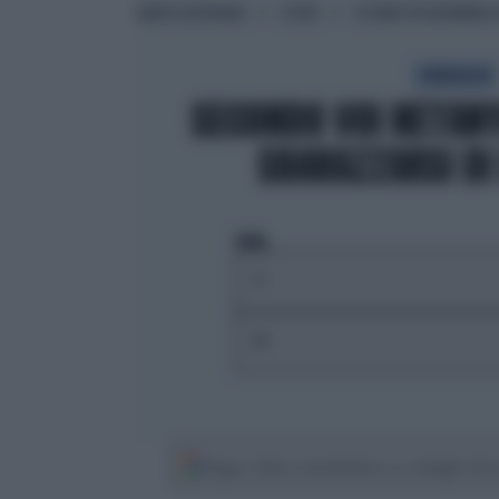
LIBERO QUOTIDIANO
ESTERI
SECONDO VOI NETANYAHU 
SONDAGGIO
SECONDO VOI NETAN
SBARAZZARSI DI
VOTA
SÌ
NO
Segui Libero Quotidiano su Google Dis