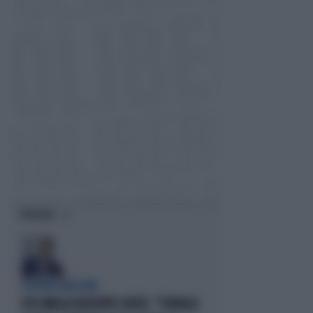
OPINIONI
FIGURA GRILLINA
FDI UMILIA GIUSEPPE CONTE: "TORNA A