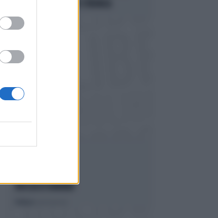
CLAMOROSA: FDI LO STRONCA
LIBERA
BUCCIA DI BANANA
Politica
di Lucia Esposito