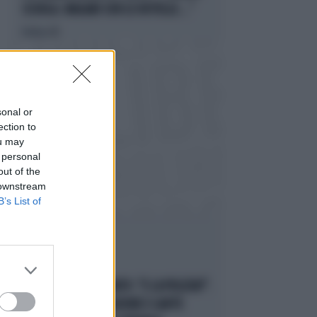
SCUOLA. MAGARI CON LE ROTELLE..."
Politica
di
sonal or
ection to
ou may
 personal
out of the
 downstream
B’s List of
ROMA TERMINI
ALESSANDRO ONORATO: "E LA POLIZIA?".
SCENEGGIATA IN STAZIONE E GAFFE