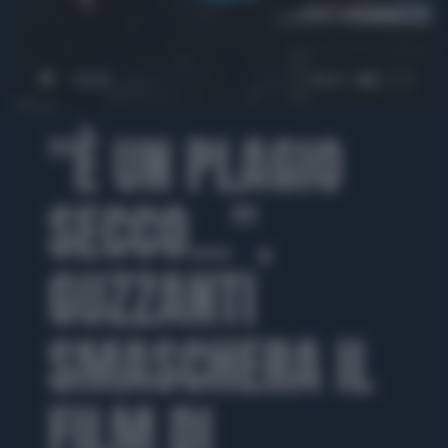
00:00
00:21
"È UN PLAGIO
SECCO...",
GUZZANTI
SMASCHERA IL
FILM DI