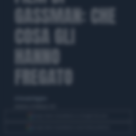
GASSMAN: CHE
COSA GLI
HANNO
FREGATO
di Giovanni Ruggiero
domenica 26 febbraio 2017
Segui Libero Quotidiano su Google Discover
Scegli Libero Quotidiano come fonte preferita