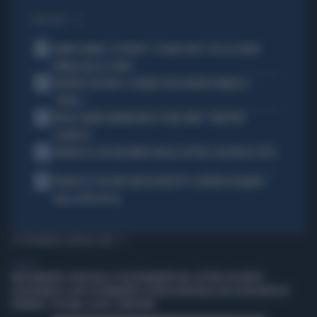
I PIÙ LETTI
1
JANNIK SINNER, L'ESPERTO: "IL GINOCCHIO? COSA ACCADRÀ
PRIMA DELLO US OPEN"
2
FREDERIC VASSEUR, IL DUBBIO SULLA NUOVA FORMULA 1:
"FORSE..."
3
MILAN, RUBEN AMORIM NON SI PONE LIMITI: "OBIETTIVO
SCUDETTO"
4
FRANCESCO GUCCINI AMATO ANCHE A DESTRA. MA NON DA TUTTI...
5
FRANCESCO GUCCINI? NON VA RIDOTTO A CANTORE ORGANICO
DELLA DITTA ROSSA
TI POTREBBERO INTERESSARE
GENERAL
IREN AMBIENTE CONSOLIDA IL POSIZIONAMENTO NEL SETTORE DEI RIFIUTI
ACQUISTANDO IL 66% DI ETAMBIENTE SOCIETÀ ATTIVA NELLA RACCOLTA RIFIUTI IN
PIEMONTE, TOSCANA, LAZIO E SARDEGNA