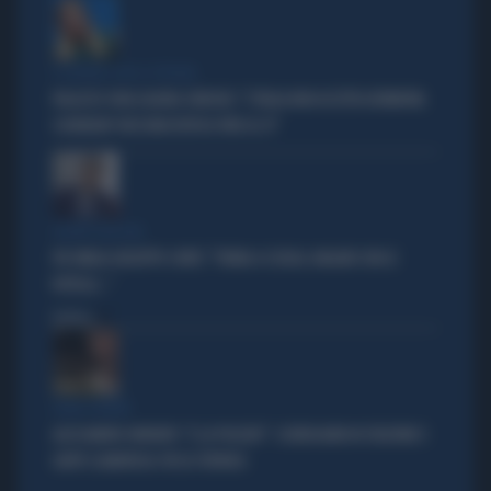
È GUERRA CON LA SPAGNA
PALAZZO CHIGI LIQUIDA SÁNCHEZ: "L'ITALIA NON ACCETTA ULTIMATUM.
SCHENGEN? NESSUNA REVOCA FINO AL 15"
FIGURA GRILLINA
FDI UMILIA GIUSEPPE CONTE: "TORNA A SCUOLA. MAGARI CON LE
ROTELLE..."
Politica
di
ROMA TERMINI
ALESSANDRO ONORATO: "E LA POLIZIA?". SCENEGGIATA IN STAZIONE E
GAFFE CLAMOROSA: FDI LO STRONCA