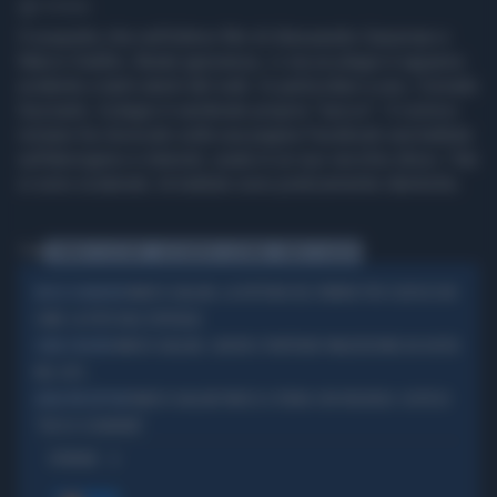
1' di lettura
Il sospetto che nell'ultimo film di Alessandro Gassman e
Marco Giallini, Beata ignoranza, ci sia un plagio è apparso
evidente a tanti utenti del web. In particolare a uno, Corrado
Guzzanti, il plagio è sembrato proprio "secco". Il comico
romano ha rievocato sulla sua pagina Facebook una battuta
sull'aborigeno e internet, usata in un suo vecchio show. I fan
si sono scatenati, le battute sono praticamente identiche.
Tag
CORRADO GUZZANTI
ALESSANDRO GASSMAN
MARCO GIALLINI
MARCO GIALLINI, LA ROTTURA DEL FEMORE PER COLPA DI UN
ROCCO SCHIAVONE
CANE: LA FOTO DALL'SOPEDALE
MARCO GIALLINI, CADUTA E FRATTURA? MALEDIZIONE AD AOSTA:
CORSI E RICORSI
NEL 2017...
MARCO GIALLINI FINISCE A TERRA CON VIOLENZA: SOSPESO
ANSIA PER L'ATTORE
"ROCCO SCHIAVONE"
OPINIONI