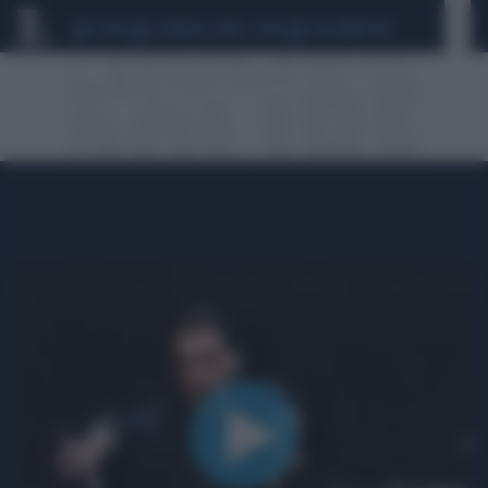
CEUTA
SCANDALO CONTE-COVID
CALCIOMERCATO