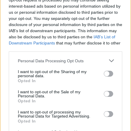
opt-out request is processed you may continue seeing
interest-based ads based on personal information utilized by
us or personal information disclosed to third parties prior to
your opt-out. You may separately opt-out of the further
Seguici su Google Discover
disclosure of your personal information by third parties on the
IAB’s list of downstream participants. This information may
Segui Libero Quotidiano su Google Discover
also be disclosed by us to third parties on the
IAB’s List of
Scegli Libero Quotidiano come fonte preferita
Downstream Participants
that may further disclose it to other
third parties.
SEZIONI
Personal Data Processing Opt Outs
I want to opt-out of the Sharing of my
SPETTACOLI
personal data.
Opted In
SCIENZA E TECH
I want to opt-out of the Sale of my
Personal Data.
Opted In
ALTRO
I want to opt-out of processing my
Personal Data for Targeted Advertising.
Opted In