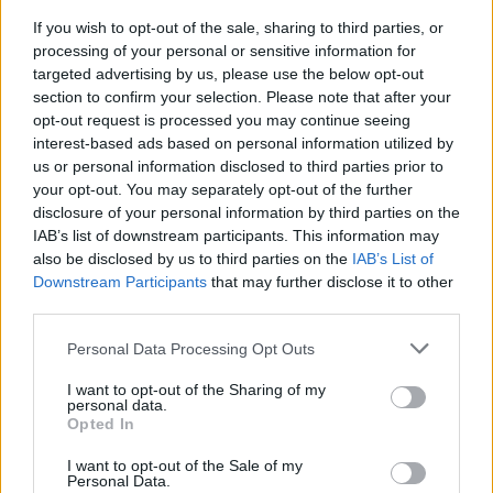
If you wish to opt-out of the sale, sharing to third parties, or
processing of your personal or sensitive information for
targeted advertising by us, please use the below opt-out
section to confirm your selection. Please note that after your
opt-out request is processed you may continue seeing
interest-based ads based on personal information utilized by
us or personal information disclosed to third parties prior to
your opt-out. You may separately opt-out of the further
Seguici su Google Discover
disclosure of your personal information by third parties on the
IAB’s list of downstream participants. This information may
Segui Libero Quotidiano su Google Discover
also be disclosed by us to third parties on the
IAB’s List of
Scegli Libero Quotidiano come fonte preferita
Downstream Participants
that may further disclose it to other
third parties.
SEZIONI
Personal Data Processing Opt Outs
I want to opt-out of the Sharing of my
SPETTACOLI
personal data.
Opted In
SCIENZA E TECH
I want to opt-out of the Sale of my
Personal Data.