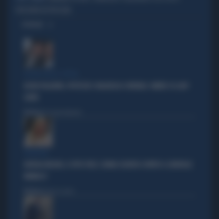
PRESENTA IN PROCURA
OPINIONI
LA RETE DELLA COPPIA
OLIVIA PALADINO, IPOTECHE E MAGHEGGI CONTABILI: OMBRE SU LADY
CONTE
Politica
di Giacomo Amadori
STRATEGIE
GIORGIA MELONI, IL VOTO UTILE: L'ARMA SEGRETA CONTRO IL GENERALE
VANNACCI
Politica
di Fausto Carioti