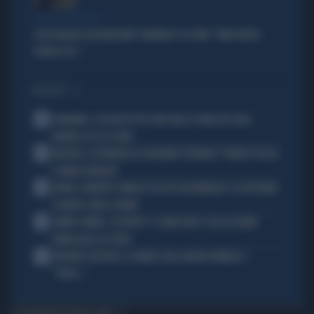
ACCUSE E SOSPETTI
LUCIO MALAN SULL'AUDIZIONE "ANOMALA" DI CONTE: "AMICI MOLTO
VICINI AL PD..."
I PIÙ LETTI
1
DIOMANDE, L'ACQUISTO PIÙ CARO NELLA STORIA DEL REAL
MADRID: ECCO LE CIFRE
2
MACRON, LA DENUNCIA DI ALEXANDR STEPANOV: "PARIGI? PUZZA
E URINA OVUNQUE"
3
ARTAN, L'ARBITRO SOMALO ESCLUSO DAI MONDIALI? LA DECISIONE:
SCHIAFFO-UEFA A TRUMP
4
JANNIK SINNER, L'ESPERTO: "IL GINOCCHIO? COSA ACCADRÀ
PRIMA DELLO US OPEN"
5
FREDERIC VASSEUR, IL DUBBIO SULLA NUOVA FORMULA 1:
"FORSE..."