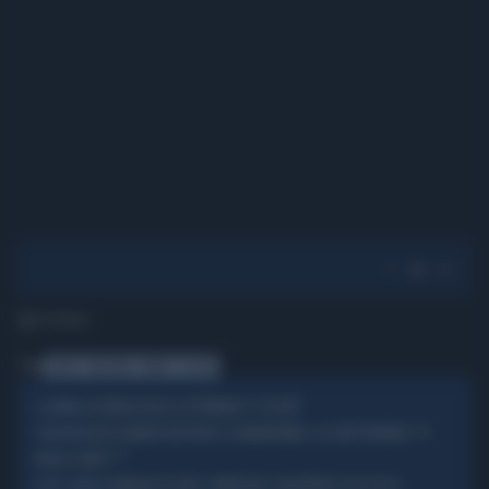
1' di lettura
Tag
ZAHIA
BENZEMA
RIBERY
ESCORT
LA PAROLA DELLA SETTIMANA È "ESCORT"
IL LEMMA
ALESSANDRO BASTONI E LA MINORENNE, LA CHAT PROIBITA: "TI
L'INCHIESTA
VUOLE CHIAV***"
SCANDALO ESCORT, CONVOCATI I CALCIATORI: ECCO CHI SI
TUTTI I NOMI