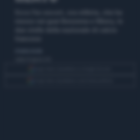
Ecco l'ex escort, ora stilista, che ha
messo nei guai Benzema e Ribery, le
due stelle della nazionale di calcio
francese
di Andrea Facchin
sabato 18 agosto 2012
Segui Libero Quotidiano su Google Discover
Scegli Libero Quotidiano come fonte preferita