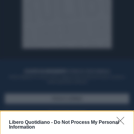
ACQUISTA UN ABBONAMENTO
OTTIENI DEI SUPER VANTAGGI
Potrai sfogliare la rivista online, leggere tutte le edizioni locali, ricevere a
casa il giornale cartaceo
SFOGLIA IL GIORNALE
ACQUISTA ABBONAMENTO
Libero Quotidiano -
Do Not Process My Personal
Information