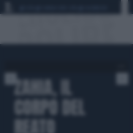
CEUTA
SCANDALO CONTE-COVID
CALCIOMERCATO
1 di 10
ZAHIA, IL
CORPO DEL
REATO