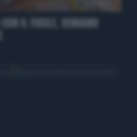
00:44
CON IL FUCILE, VENGONO
E
CONDIVIDI
cover
Scegli Libero Quotidiano come fonte preferita