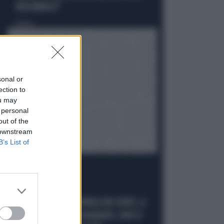
NON MINACCI"
Politica
di
sonal or
ection to
ou may
 personal
out of the
 downstream
B’s List of
CAMPO MINATO
ELLY SCHLEIN FURIBONDA CON CONTE, IL
RETROSCENA: "HA ESAGERATO, NON SI