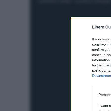
scarsissimi risultati . La polizia comunque
Libero Qu
If you wish 
sensitive in
confirm you
continue se
information 
further disc
participants
Downstream 
Persona
I want t