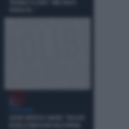
"ANOMALA" DI CONTE: "AMICI MOLTO
VICINI AL PD..."
VICEPREMIER
SALVINI SMENTISCE SANCHEZ: "BLOCCATI
DECINE DI IRREGOLARI DALLA SPAGNA,