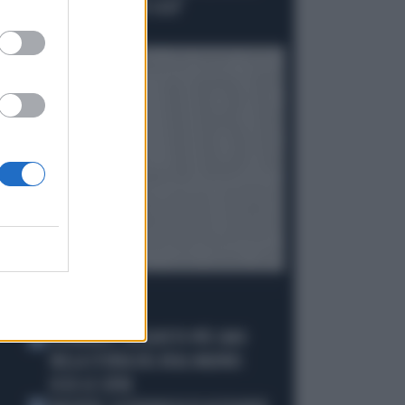
PUÒ ANDARE AVANTI COSÌ"
Politica
di Elisa Calessi
I PIÙ LETTI
DIOMANDE, L'ACQUISTO PIÙ CARO
1
NELLA STORIA DEL REAL MADRID:
ECCO LE CIFRE