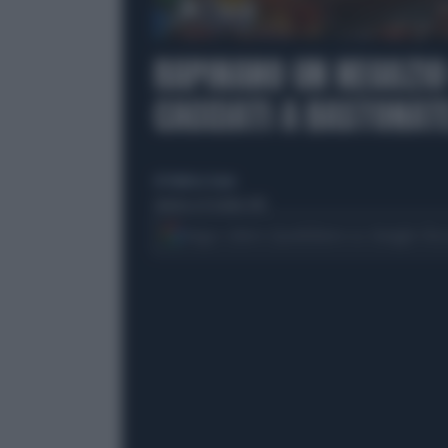
00:00
RAPINANO UN NEGOZIO 
CACCIATI A BASTONAT
di Federica Scano
domenica 18 ottobre 2015
Segui Libero Quotidiano su Google Dis