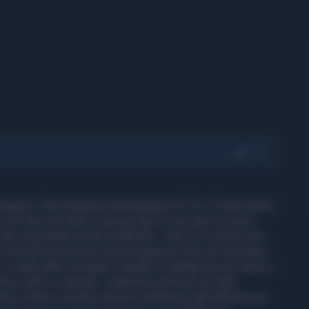
l negozio. Due bambini neozelandesi di 12 e 15 anni hanno
e per fare una bella scorpacciata di zuccheri ma sono
una proprietaria molto arrabbiata. I due piccoli ladri non
un momento la donna che non appena li ha visti ha subito
e si vede dalle immagini i bambini a malapena riuscivano a
ere soldi o a sparare. Quando la polizia è arrivata
resto e hanno cercato di porre resistenza agli ufficiali con