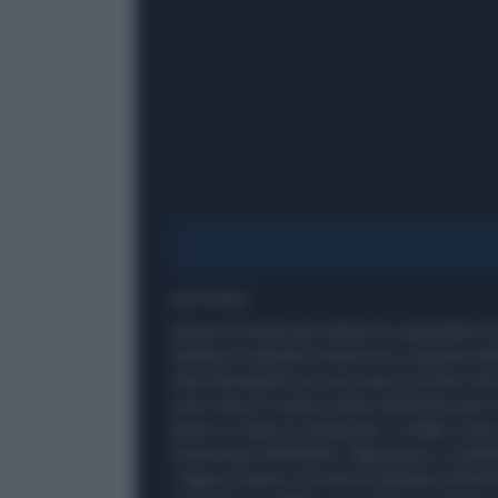
1' di lettura
Armati di fucile per rubare le caramelle a
tentato di rapinare l'esercizio commercial
stati allontanati con una mazza di ferro da 
sono riusciti a terrorizzare nemmeno per 
preso in mano la situazione. E infatti com
camminare all'indietro, figuriamoci a chied
i ragazzi hanno cercato di ribellarsi all'ar