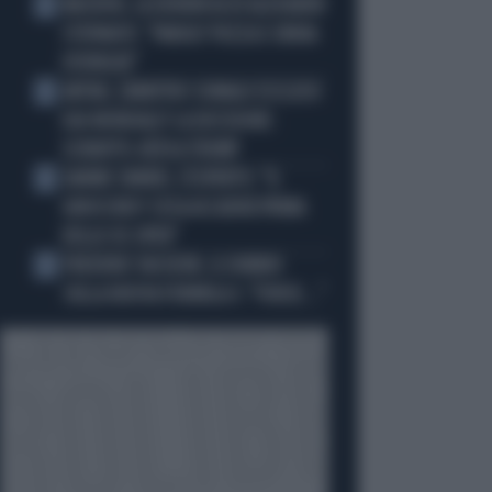
MACRON, LA DENUNCIA DI ALEXANDR
2
STEPANOV: "PARIGI? PUZZA E URINA
OVUNQUE"
ARTAN, L'ARBITRO SOMALO ESCLUSO
3
DAI MONDIALI? LA DECISIONE:
SCHIAFFO-UEFA A TRUMP
JANNIK SINNER, L'ESPERTO: "IL
4
GINOCCHIO? COSA ACCADRÀ PRIMA
DELLO US OPEN"
FREDERIC VASSEUR, IL DUBBIO
5
SULLA NUOVA FORMULA 1: "FORSE..."