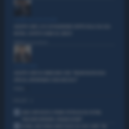
I LEGAMI CON OLIVIA PALADINO
GIUSEPPE CONTE, ECCO CHI PAGHEREBBE L'AFFITTO DELLA SUA CASA:
MISTERO, SOSPETTI E DUBBI SUL CATASTO
Politica
di Giacomo Amadori
LA FUGA È FINITA
GIUSEPPE CONTE IN COMMISSIONE COVID: "MELONI REGISTA DEGLI
ATTACCHI, AFFRONTIAMOCI SENZA MEZZUCCI"
Politica
di
I PIÙ LETTI
1
CARLO CONTI RICEVE IL PREMIO SPETTACOLO DEL FESTIVAL
"ORIZZONTI DIFFERENTI, PENSIERI DISTINTI"
2
IN ONDA, MULÈ FRENA SUBITO TELESE SUL CASO-CONTE: "MA