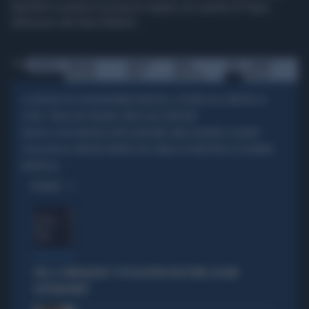
Balotelli scambia la propria maglia con quella di Pepe,
difensore del Real Madrid.
Tag
LIVERPOOL
BRENDAN
ANFIELD
MARIO
PEPE
SCAMBIO
RODGERS
ROAD
BALOTELLI
MAGLIA
MARIO BALOTELLI, LEZIONE ALLA SINISTRA SU
LA SENTENZA DEL CALCIATORE
CEUTA: "ITALIA AGLI ITALIANI, AFRICA AGLI AFRICANI"
BALOTELLI FATTO EVACUARE: MAXI-INCENDIO A UGENTO
RESORT DI LUSSO
LA SINISTRA RIPARTE DAL SINDACO DI NEW YORK (E DA MARIO
FOLLIE ROSSE
BALOTELLI)
OPINIONI
PROIEZIONI
SWG, IL SONDAGGISTA: "IL PD HA PERSO DUE PUNTI, DA NON
SOTTOVALUTARE"