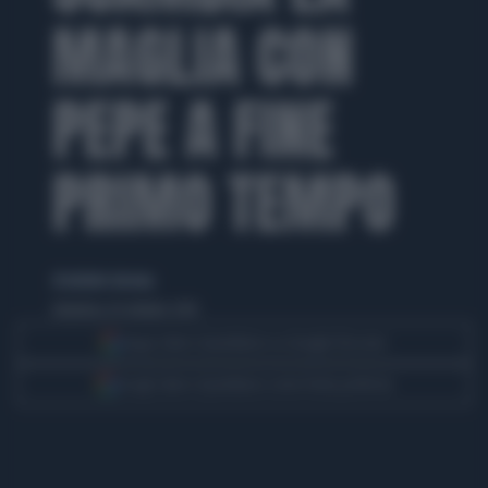
MAGLIA CON
PEPE A FINE
PRIMO TEMPO
di michele deroma
domenica 26 ottobre 2014
Segui Libero Quotidiano su Google Discover
Scegli Libero Quotidiano come fonte preferita