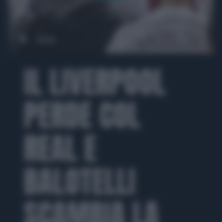
00:00
00:19
IL LIVERPOOL
PERDE COL
REAL E
BALOTELLI
SCAMBIA LA