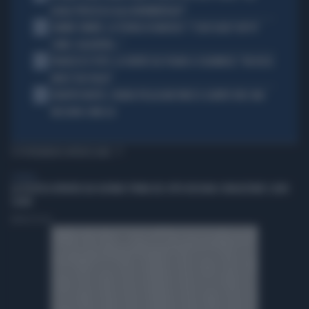
QUALE PROCESSO ALLA NORIMBERGA?!"
3
JANNIK SINNER, LA TEORIA DI NARGISO: "I SUOI GUAI? UN PO'
COME I CALCIATORI..."
4
FRANCESCO TOTTI, LA VERITÀ SUL PUGNO A COLONNESE: "MI DISSE:
NON È TUO FIGLIO"
5
EUROPEI NUOTO, CHIARA PELLACANI VINCE IL QUINTO ORO: MAI
NESSUNO COME LEI
TI POTREBBERO INTERESSARE
GENERAL
LA POLITICA RIPARTA DAI GIOVANI: PRIMA DEL VOTO BISOGNA CONQUISTARE I LORO
CUORI
Andrea Pasini