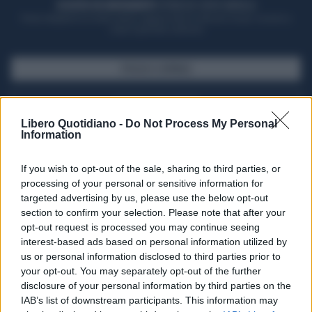
ACQUISTA UN ABBONAMENTO
OTTIENI DEI SUPER VANTAGGI
Potrai sfogliare la rivista online, leggere tutte le edizioni locali, ricevere a
casa il giornale cartaceo
SFOGLIA IL GIORNALE
ACQUISTA ABBONAMENTO
Libero Quotidiano -
Do Not Process My Personal
Information
If you wish to opt-out of the sale, sharing to third parties, or
processing of your personal or sensitive information for
targeted advertising by us, please use the below opt-out
section to confirm your selection. Please note that after your
opt-out request is processed you may continue seeing
interest-based ads based on personal information utilized by
us or personal information disclosed to third parties prior to
your opt-out. You may separately opt-out of the further
Seguici su Google Discover
disclosure of your personal information by third parties on the
IAB’s list of downstream participants. This information may
Segui Libero Quotidiano su Google Discover