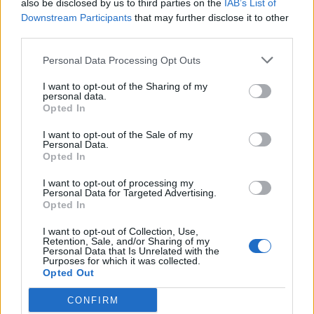
also be disclosed by us to third parties on the
IAB’s List of
Scegli Libero Quotidiano come fonte preferita
Downstream Participants
that may further disclose it to other
third parties.
SEZIONI
Personal Data Processing Opt Outs
I want to opt-out of the Sharing of my
SPETTACOLI
personal data.
Opted In
SCIENZA E TECH
I want to opt-out of the Sale of my
Personal Data.
Opted In
ALTRO
I want to opt-out of processing my
Personal Data for Targeted Advertising.
Opted In
I want to opt-out of Collection, Use,
Retention, Sale, and/or Sharing of my
Personal Data that Is Unrelated with the
Purposes for which it was collected.
Libero Shopping
Contatti
Pubblicità
Cookie policy
Privacy policy
Opted Out
Condizioni generali
Modello 231
Assistenza
Preferenze Privacy
CONFIRM