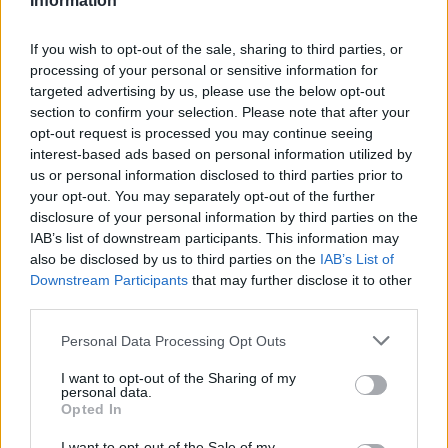
Information
If you wish to opt-out of the sale, sharing to third parties, or
processing of your personal or sensitive information for
targeted advertising by us, please use the below opt-out
section to confirm your selection. Please note that after your
opt-out request is processed you may continue seeing
interest-based ads based on personal information utilized by
us or personal information disclosed to third parties prior to
your opt-out. You may separately opt-out of the further
Seguici su Google Discover
disclosure of your personal information by third parties on the
IAB’s list of downstream participants. This information may
Segui Libero Quotidiano su Google Discover
also be disclosed by us to third parties on the
IAB’s List of
Scegli Libero Quotidiano come fonte preferita
Downstream Participants
that may further disclose it to other
third parties.
SEZIONI
Personal Data Processing Opt Outs
I want to opt-out of the Sharing of my
SPETTACOLI
personal data.
Opted In
SCIENZA E TECH
I want to opt-out of the Sale of my