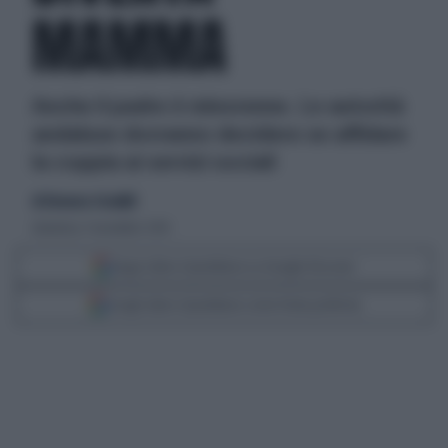
MAMMA
Anche il padre è minorenne. Le autorità
andaluse dovranno decidere se affidare
la coppia ai servizi sociali
di Eleonora Crisafulli
domenica 7 novembre 2010
Segui Libero Quotidiano su Google Discover
Scegli Libero Quotidiano come fonte preferita