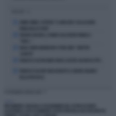
I PIÙ LETTI
1
JANNIK SINNER, L'ESPERTO: "IL GINOCCHIO? COSA ACCADRÀ
PRIMA DELLO US OPEN"
2
FREDERIC VASSEUR, IL DUBBIO SULLA NUOVA FORMULA 1:
"FORSE..."
3
MILAN, RUBEN AMORIM NON SI PONE LIMITI: "OBIETTIVO
SCUDETTO"
4
FRANCESCO GUCCINI AMATO ANCHE A DESTRA. MA NON DA TUTTI...
5
FRANCESCO GUCCINI? NON VA RIDOTTO A CANTORE ORGANICO
DELLA DITTA ROSSA
TI POTREBBERO INTERESSARE
GENERAL
IREN AMBIENTE CONSOLIDA IL POSIZIONAMENTO NEL SETTORE DEI RIFIUTI
ACQUISTANDO IL 66% DI ETAMBIENTE SOCIETÀ ATTIVA NELLA RACCOLTA RIFIUTI IN