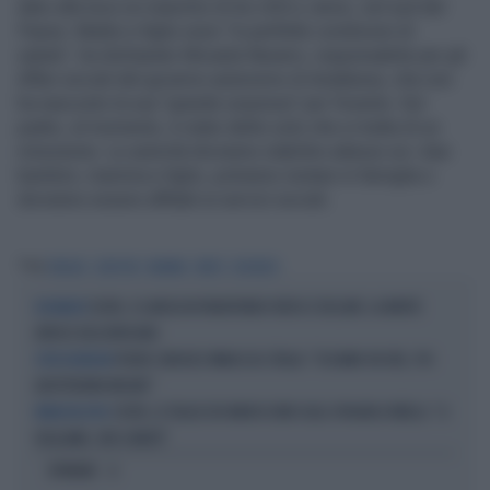
dato alla luce un maschio di tre chili a Jerez, nel sud del
Paese. Madre e figlio sono "in perfette condizioni di
salute", ha dichiarato Micaela Navarro, responsabile per gli
Affari sociali del governo autonomo di Andalusia, che non
ha nascosto la sua "grande sorpresa" per l'evento. Sul
padre, al momento, è stato detto solo che si tratta di un
minorenne. Le autorità dovranno stabilire adesso se i due
bambini, mamma e figlio, potranno restare in famiglia o
dovranno essere affidati ai servizi sociali.
Tag
SPAGNA
GENITORI
MAMMA
PARTO
NEONATO
CEUTA, SI LANCIA IN PARAPENDIO VERSO L'EXCLAVE: LA MORTE
DISGRAZIE
ATROCE DELL'AFRICANO
PEDRO SÁNCHEZ MINACCIA L'ITALIA: "VI DIAMO 48 ORE, POI
STOP-SCHENGEN
ADOTTEREMO MISURE"
CEUTA, LE TAGLIE DEI MAROCCHINI SUGLI SPAGNOLI RIBELLI: "LI
MINACCIA-CHOC
VOGLIAMO, VIVI O MORTI"
OPINIONI