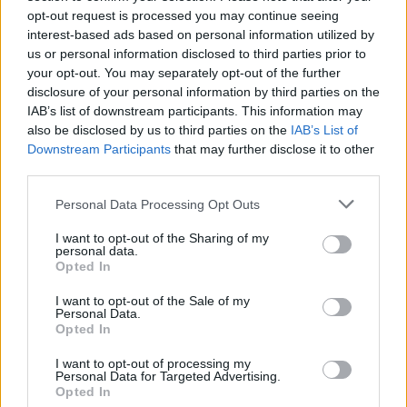
opt-out request is processed you may continue seeing
interest-based ads based on personal information utilized by
us or personal information disclosed to third parties prior to
your opt-out. You may separately opt-out of the further
Seguici su Google Discover
disclosure of your personal information by third parties on the
IAB’s list of downstream participants. This information may
Segui Libero Quotidiano su Google Discover
also be disclosed by us to third parties on the
IAB’s List of
Scegli Libero Quotidiano come fonte preferita
Downstream Participants
that may further disclose it to other
third parties.
SEZIONI
Personal Data Processing Opt Outs
I want to opt-out of the Sharing of my
SPETTACOLI
personal data.
Opted In
SCIENZA E TECH
I want to opt-out of the Sale of my
Personal Data.
Opted In
ALTRO
I want to opt-out of processing my
Personal Data for Targeted Advertising.
Opted In