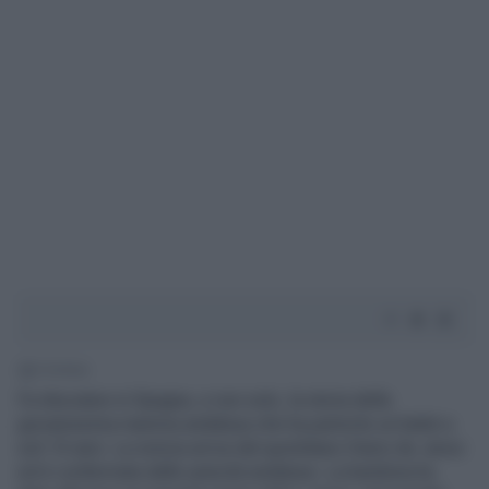
1' di lettura
Fa discutere in Spagna, e non solo, la storia della
giovanissima mamma andalusa che ha partorito un bebé a
soli 10 anni. La notizia arriva dal quotidiano Diario de Jerez
ed è confermata dalle autorità andaluse. La bambina ha