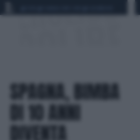
CEUTA
SCANDALO CONTE-COVID
CALCIOMERCATO
SPAGNA, BIMBA
DI 10 ANNI
DIVENTA