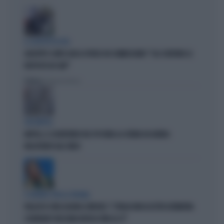
IL SOSPETTO DI FDI
GIUSEPPE CONTE GIOCA SPORCO IN COMMISSIONE? "GLI SCRIVONO LE
RISPOSTE IN CHAT"
Politica
di Roberto Tortora
QUI NAPOLI
NAPOLI, IL SEGRETARIO DEL PD RUBA LA CREMA DA BARBA:
INCASTRATO DAL VIDEO
È GUERRA CON LA SPAGNA
PALAZZO CHIGI LIQUIDA SÁNCHEZ: "L'ITALIA NON ACCETTA ULTIMATUM.
SCHENGEN? NESSUNA REVOCA FINO AL 15"