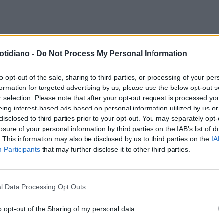
otidiano -
Do Not Process My Personal Information
to opt-out of the sale, sharing to third parties, or processing of your per
formation for targeted advertising by us, please use the below opt-out s
r selection. Please note that after your opt-out request is processed y
eing interest-based ads based on personal information utilized by us or
disclosed to third parties prior to your opt-out. You may separately opt-
losure of your personal information by third parties on the IAB’s list of
. This information may also be disclosed by us to third parties on the
IA
Participants
that may further disclose it to other third parties.
l Data Processing Opt Outs
o opt-out of the Sharing of my personal data.