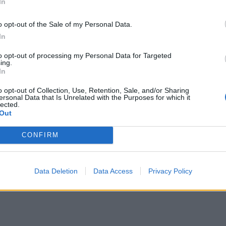
In
o opt-out of the Sale of my Personal Data.
In
to opt-out of processing my Personal Data for Targeted
ing.
In
o opt-out of Collection, Use, Retention, Sale, and/or Sharing
ersonal Data that Is Unrelated with the Purposes for which it
lected.
Out
CONFIRM
Data Deletion
Data Access
Privacy Policy