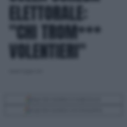
ELETTORALE:
"CHI TROM***
VOLENTIERI"
martedì 11 giugno 2024
Segui Libero Quotidiano su Google Discover
Scegli Libero Quotidiano come fonte preferita