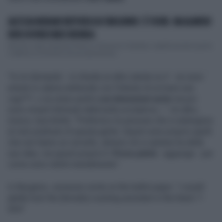
ALESSIA MORANI BEFFATA DA TARQUINIO: È FUORI. MA ALMENO
NON DOVRÀ FARSI BIONDA
Alla fine, dopo Tarquinio Prisco e Tarquinio il Superbo, rispettivamente quinto
e settimo re di Roma nel suo glorioso pa...
"Io mi domando - si chiede un altro utente su X - se sono
entrati in cabina elettorale con l'intento di scrivere una
cag***, o se erano partiti
con intenzioni serie
ma poi
sono rimasti fulminati dalla bella scrutatrice...". Un altro,
invece, bacchetta: "Preferisco le persone che si astengono
al voto piuttosto di questa gente. Questi sono proprio quelli
che non hanno un cervello, almeno chi si astiene ha delle
sue idee, ma questi proprio 0.
Provo pietà
- aggiunge - per
come sono ridotti mentalmente".
In Bergamo, someone wrote on the ballot paper: ‘I would
gladly fuck the [female] counting assistant in the black T-
shirt’