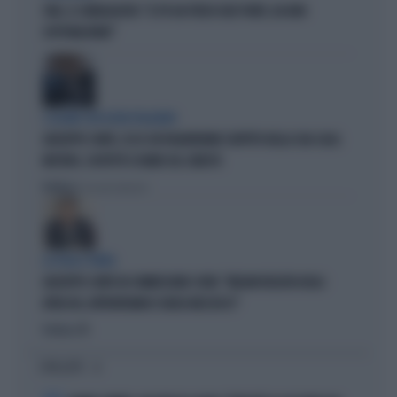
SWG, IL SONDAGGISTA: "IL PD HA PERSO DUE PUNTI, DA NON
SOTTOVALUTARE"
I LEGAMI CON OLIVIA PALADINO
GIUSEPPE CONTE, ECCO CHI PAGHEREBBE L'AFFITTO DELLA SUA CASA:
MISTERO, SOSPETTI E DUBBI SUL CATASTO
Politica
di Giacomo Amadori
LA FUGA È FINITA
GIUSEPPE CONTE IN COMMISSIONE COVID: "MELONI REGISTA DEGLI
ATTACCHI, AFFRONTIAMOCI SENZA MEZZUCCI"
Politica
di
I PIÙ LETTI