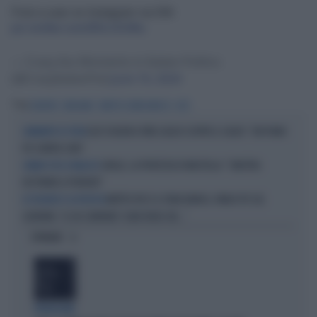
From a user on Instagram via DM.
pic.twitter.com/BItLID24hu
— Crazy Ass Moments in Italian Politics
(@CrazyItalianPol)
June 10, 2024
Tag
EUROPEE
BERGAMO
PARTITO DEMOCRATICO
HOT
ELLY SCHLEIN A FINE LUGLIO SCOPRE IL CALDO: "UN PIANO
GIRAMENTI DI TESTA
PD CONTRO L'AFA"
GRILLO, LA PROFEZIA DI MASTELLA: "SINISTRA
GIRANO VOCI A PALAZZO
DESTINATA A PERDERE"
MATTEO RICCI A ZONA BIANCA, FANGO PD SUL
LE VIOLENZE E LA POLITICA
GOVERNO: "A CHI CONVIENE? OGNI VOLTA CHE..."
OPINIONI
PROIEZIONI