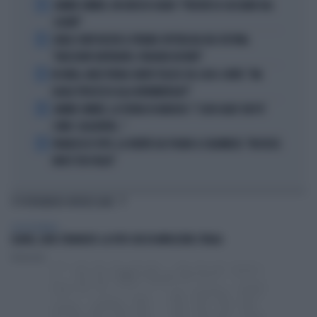
1
JANNIK SINNER, UN GROSSO GUAIO: "PERCHÉ LO CACCIANO DAL
CASINÒ"
2
CARLO CONTI RICEVE IL PREMIO SPETTACOLO DEL FESTIVAL
"ORIZZONTI DIFFERENTI, PENSIERI DISTINTI"
3
IN ONDA, MULÈ FRENA SUBITO TELESE SUL CASO-CONTE: "MA
QUALE PROCESSO ALLA NORIMBERGA?!"
4
JANNIK SINNER, LA TEORIA DI NARGISO: "I SUOI GUAI? UN PO'
COME I CALCIATORI..."
5
FRANCESCO TOTTI, LA VERITÀ SUL PUGNO A COLONNESE: "MI DISSE:
NON È TUO FIGLIO"
TI POTREBBERO INTERESSARE
GOSSIP & TRASH
ELODIE, LOOK STRAVOLTO: LA FOTO CHE FA IMPAZZIRE L'ITALIA
Redazione