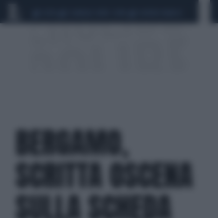
CEUTA
SCANDALO CONTE-COVID
SIGFRIDO RANUCCI
BERGAMO,
SCRITTA OSCENA
SULLA SCHEDA