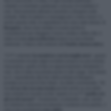
Non è una novità: in Italia, in ogni tornata elettorale, i
cittadini si inventano qualunque cosa pur di invalidare il
voto. Storicamente abbiamo assistito a disegnini sulla
scheda, fette di salame e messaggi più o meno ironici. E,
anche questa volta, le aspettative non sono state deluse.
A
Bergamo
, dove sono andate in scene anche le
consultazioni per eleggere il nuovo sindaco della città, è
stata scovata
una scritta hot
proprio su una scheda
elettorale. A fianco del simbolo del
Partito democratico
.
"Tr*** volentieri
la senatrice con la maglia nera
", questo
il commento trovato dagli scrutatori proprio su una scheda.
Una pratica, quello di fare un apprezzamento sfruttando il
voto, che è stata riscontrata anche in altri seggi. Una utente
su X, rispondendo alla foto della scheda di Bergamo
postata sul social di Elon Musk, ha infatti commentato: "Ah
ma
mi sa che era una moda
perché anche su una delle
mie schede ho trovato scritto 'quanto mi sc***
quella con
gli occhi azzurri
'". Ovviamente, in entrambi i casi, anche
se l'elettore malizioso ha sbarrato il simbolo di un partito, il
voto è da considerarsi
non valido
.