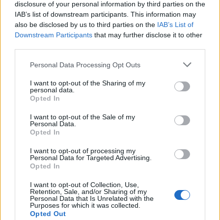
Seguici su Google Discover
disclosure of your personal information by third parties on the
IAB’s list of downstream participants. This information may
Segui Libero Quotidiano su Google Discover
also be disclosed by us to third parties on the
IAB’s List of
Scegli Libero Quotidiano come fonte preferita
Downstream Participants
that may further disclose it to other
third parties.
SEZIONI
Personal Data Processing Opt Outs
I want to opt-out of the Sharing of my
SPETTACOLI
personal data.
Opted In
SCIENZA E TECH
I want to opt-out of the Sale of my
Personal Data.
Opted In
ALTRO
I want to opt-out of processing my
Personal Data for Targeted Advertising.
Opted In
I want to opt-out of Collection, Use,
Retention, Sale, and/or Sharing of my
Personal Data that Is Unrelated with the
Purposes for which it was collected.
Libero Shopping
Contatti
Pubblicità
Cookie policy
Privacy policy
Opted Out
Condizioni generali
Modello 231
Assistenza
Preferenze Privacy