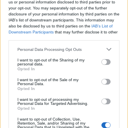
us or personal information disclosed to third parties prior to
your opt-out. You may separately opt-out of the further
Seguici su Google Discover
disclosure of your personal information by third parties on the
IAB’s list of downstream participants. This information may
Segui Libero Quotidiano su Google Discover
also be disclosed by us to third parties on the
IAB’s List of
Scegli Libero Quotidiano come fonte preferita
Downstream Participants
that may further disclose it to other
third parties.
SEZIONI
Personal Data Processing Opt Outs
I want to opt-out of the Sharing of my
SPETTACOLI
personal data.
Opted In
SCIENZA E TECH
I want to opt-out of the Sale of my
Personal Data.
Opted In
ALTRO
I want to opt-out of processing my
Personal Data for Targeted Advertising.
Opted In
I want to opt-out of Collection, Use,
Retention, Sale, and/or Sharing of my
Personal Data that Is Unrelated with the