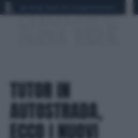
CEUTA
SCANDALO CONTE-COVID
SIGFRIDO RANUCCI
TUTOR IN
AUTOSTRADA,
ECCO I NUOVI