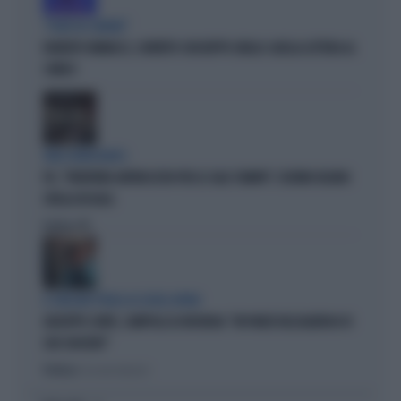
"PUNTI IN COMUNE"
ROBERTO VANNACCI, CONTATTO CON BEPPE GRILLO: QUELLA LETTERA AL
COMICO
TARLI DEMOCRATICI
PD, "PATENTINO ANTIFASCISTA PER LE SALE STAMPA": L'ULTIMO DELIRIO
CROLLA IN AULA
Politica
di
IL GRILLINO PENSA AI (SUOI) AFFARI
GIUSEPPE CONTE, ZAMPOLLI LO INCHIODA: "MI PARLÒ DELL'ALBERGO DI
SUO SUOCERO"
Politica
di Giacomo Amadori