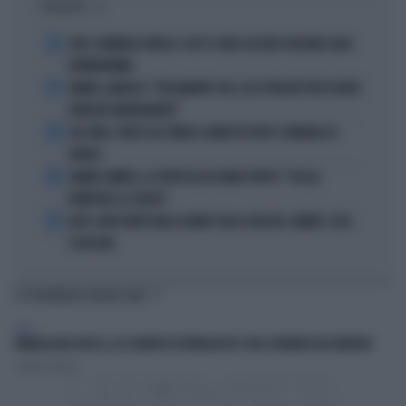
I PIÙ LETTI
1
JUVE, RAVANELLI RIVELA: COSÌ SI SONO LASCIATI SFUGGIRE GIGIO
DONNARUMMA
2
SINNER, NARGISO: "FISICAMENTE? NO, ECCO PERCHÉ PUÒ ESSERSI
STANCATO MENTALMENTE"
3
IGLI TARE, FURTO SUL TRENO E ARRESTO DOPO I FUNERALI DI
BARESI
4
JANNIK SINNER, LA CERTEZZA DI DARIO PUPPO: "CHI GLI
ROMPERÀ LE SCATOLE"
5
AUTO, NON TENETE MAI LA MANO SULLA LEVA DEL CAMBIO: COSA
SI RISCHIA
TI POTREBBERO INTERESSARE
ITALIA
FAMIGLIA NEL BOSCO, LO SCHIAFFO DI FERRAGOSTO: FIGLI SEPARATI DAI GENITORI
Claudia Osmetti