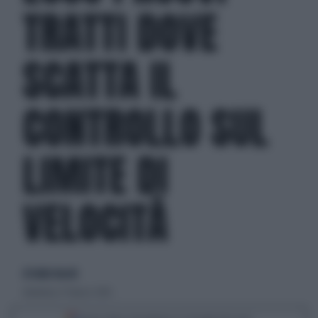
TRATTI DOVE
SCATTA IL
CONTROLLO SUL
LIMITE DI
VELOCITÀ
di Giulio Bucchi
domenica 27 marzo 2016