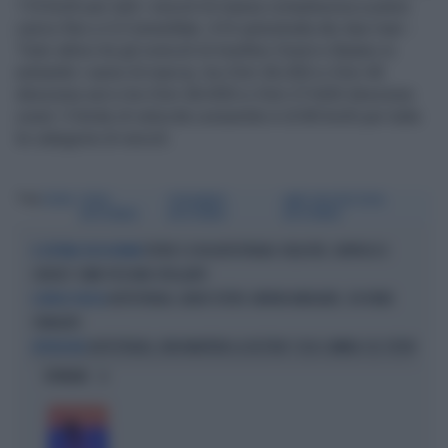
110 km/h per tutti i veicoli di massa complessiva a pieno
carico fino a 3,5 tonnellate. A16 autostrada dei due mari -
Tutor attivo tra gli svincoli di Avellino Ovest e Baiano in
entrambi i sensi di marcia, tra il km 36,050 e il km 40
direzione est e tra il km 36+050 e il km 27+650 direzione
ovest. Il limite di velocità consentito è di 80 km/h per tutte
le categorie di veicoli.
Tag
TUTOR
TUTOR
TUTOR MULTE
LIMITI VELOCITÀ TUTOR
AUTOSTRADA
AUTOSTRADA
AUTOSTRADA
TUTOR 3.0 IN AUTOSTRADA: VELOCITÀ, SORPASSI E
IL SISTEMA CHE FA PAURA
CORSIE? COME POSSONO SPELLARTI
AUTOSTRADA, ADDIO TUTOR: ARRIVA NAVIGARD, CHI VIENE
IL RUOLO DELL'IA
STANGATO
AUTOSTRADA, NON MANTIENI LA DESTRA? COSA CAMBIA COL TUTOR
ATTENZIONE
OPINIONI