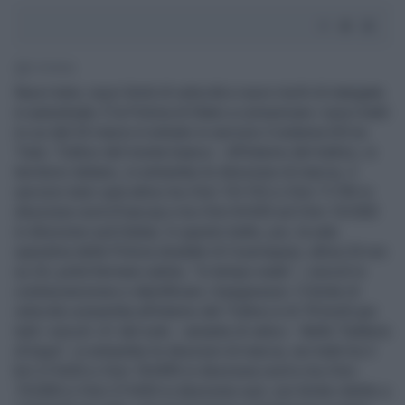
2' di lettura
Nuovi tutor, nuovi limiti di velocità e nuovi rischi di stangate
in autostrada. È la Polizia di Stato a comunicare i nuovi tratti
in cui dal 25 marzo è entrato in servizio il sistema SICve
Tutor. Traforo del monte bianco - All'interno del traforo, in
territorio italiano, in entrambe le direzione di marcia, il
servizio tutor sarà attivo tra il km 10+152 e il km 7+745 in
direzione nord (Francia) e tra il km 8+043 ed il km 10+500
in direzione sud (Italia). In questo tratto, poi, la sala
operativa della Polizia stradale di Courmayeur, attiva 24 ore
su 24, potrà fermare subito, "in tempo reale", i veicoli in
contravvenzione e identificare i trasgressori. Il limite di
velocità consentita all'interno del Traforo è di 70 km/h per
tutti i veicoli. A1 del sole - variante di valico - Nella "Galleria
di base", in entrambe le direzioni di marcia, nei tratti tra il
km 27+620 e il km 18+890 in direzione nord e tra il km
19+000 e il km 27+650 in direzione sud, con limite ridotto a