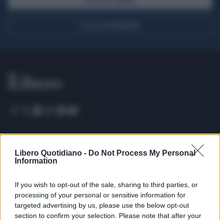
SFOGLIA IL GIORNALE
ACQUISTA ABBONAMENTO
Seguici su Google Discover
Libero Quotidiano -
Do Not Process My Personal
Information
Segui Libero Quotidiano su Google Discover
Scegli Libero Quotidiano come fonte preferita
If you wish to opt-out of the sale, sharing to third parties, or
processing of your personal or sensitive information for
targeted advertising by us, please use the below opt-out
SEZIONI
section to confirm your selection. Please note that after your