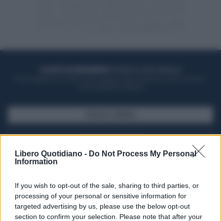
ACQUISTA UN ABBONAMENTO
OTTIENI DEI SUPER VANTAGGI
Potrai sfogliare la rivista online, leggere tutte le edizioni locali, ricevere a
casa il giornale cartaceo
SFOGLIA IL GIORNALE
ACQUISTA ABBONAMENTO
Libero Quotidiano -
Do Not Process My Personal
Information
If you wish to opt-out of the sale, sharing to third parties, or
processing of your personal or sensitive information for
targeted advertising by us, please use the below opt-out
section to confirm your selection. Please note that after your