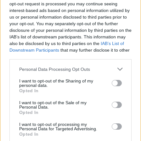
opt-out request is processed you may continue seeing
interest-based ads based on personal information utilized by
us or personal information disclosed to third parties prior to
your opt-out. You may separately opt-out of the further
Seguici su Google Discover
disclosure of your personal information by third parties on the
IAB’s list of downstream participants. This information may
Segui Libero Quotidiano su Google Discover
also be disclosed by us to third parties on the
IAB’s List of
Scegli Libero Quotidiano come fonte preferita
Downstream Participants
that may further disclose it to other
third parties.
SEZIONI
Personal Data Processing Opt Outs
I want to opt-out of the Sharing of my
SPETTACOLI
personal data.
Opted In
SCIENZA E TECH
I want to opt-out of the Sale of my
Personal Data.
Opted In
ALTRO
I want to opt-out of processing my
Personal Data for Targeted Advertising.
Opted In