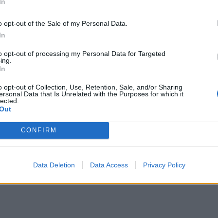
In
o opt-out of the Sale of my Personal Data.
In
to opt-out of processing my Personal Data for Targeted
ing.
In
o opt-out of Collection, Use, Retention, Sale, and/or Sharing
ersonal Data that Is Unrelated with the Purposes for which it
lected.
Out
CONFIRM
Data Deletion
Data Access
Privacy Policy