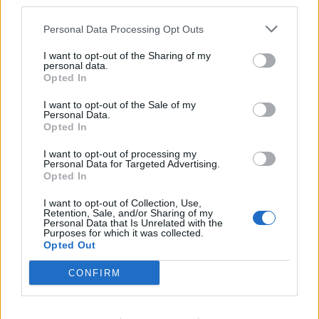
third parties.
SEZIONI
Personal Data Processing Opt Outs
I want to opt-out of the Sharing of my
SPETTACOLI
personal data.
Opted In
SCIENZA E TECH
I want to opt-out of the Sale of my
Personal Data.
Opted In
ALTRO
I want to opt-out of processing my
Personal Data for Targeted Advertising.
Opted In
I want to opt-out of Collection, Use,
Retention, Sale, and/or Sharing of my
Personal Data that Is Unrelated with the
Purposes for which it was collected.
Libero Shopping
Contatti
Pubblicità
Cookie policy
Privacy policy
Opted Out
Condizioni generali
Modello 231
Assistenza
Preferenze Privacy
CONFIRM
Editoriale Libero S.r.l. - Sede Legale: Via dell’Aprica 18, 20158 Milano -
Registro Imprese di Milano Monza Brianza Lodi: C.F. e P.IVA 06823221004 -
R.E.A. Milano n. 1690166 Cap. Soc. € 400.000,00 i.v.