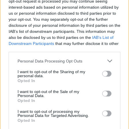
opt-out request is processed you may continue seeing
interest-based ads based on personal information utilized by
us or personal information disclosed to third parties prior to
your opt-out. You may separately opt-out of the further
Seguici su Google Discover
disclosure of your personal information by third parties on the
IAB’s list of downstream participants. This information may
Segui Libero Quotidiano su Google Discover
also be disclosed by us to third parties on the
IAB’s List of
Scegli Libero Quotidiano come fonte preferita
Downstream Participants
that may further disclose it to other
third parties.
SEZIONI
Personal Data Processing Opt Outs
I want to opt-out of the Sharing of my
SPETTACOLI
personal data.
Opted In
SCIENZA E TECH
I want to opt-out of the Sale of my
Personal Data.
Opted In
ALTRO
I want to opt-out of processing my
Personal Data for Targeted Advertising.
Opted In