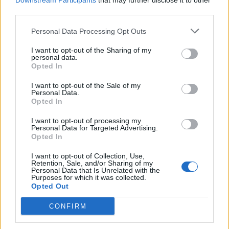
Downstream Participants
that may further disclose it to other
third parties.
SEZIONI
Personal Data Processing Opt Outs
I want to opt-out of the Sharing of my
SPETTACOLI
personal data.
Opted In
SCIENZA E TECH
I want to opt-out of the Sale of my
Personal Data.
Opted In
ALTRO
I want to opt-out of processing my
Personal Data for Targeted Advertising.
Opted In
I want to opt-out of Collection, Use,
Retention, Sale, and/or Sharing of my
Personal Data that Is Unrelated with the
Purposes for which it was collected.
Libero Shopping
Contatti
Pubblicità
Cookie policy
Privacy policy
Opted Out
Condizioni generali
Modello 231
Assistenza
Preferenze Privacy
CONFIRM
Editoriale Libero S.r.l. - Sede Legale: Via dell’Aprica 18, 20158 Milano -
Registro Imprese di Milano Monza Brianza Lodi: C.F. e P.IVA 06823221004 -