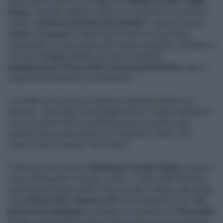
Nuovi grossi guai con la legge per
Simba La Rue
e
Baby
Gang
. Il grande pubblico della tv ha imparato a conoscerli
come "
i maranza di Paolo Del Debbio
", spesso ospiti a
Dritto e rovescio
su Rete 4 per fornire uno spaccato
inquietante e sconcertante del mondo giovanile, di Milano e
non solo.
Droga, sesso
, piccola criminalità,
immigrazione di seconda e terza generazione
, rap di
strada politicamente scorrettissimo.
La realtà è che presso il pubblico anagraficamente più
giovane, i due hanno consolidata fama di "artisti maledetti",
e le loro storie hanno credibilità proprio perché i due
cantanti hanno precedenti con la giustizia. Sono "veri"
come si dice in gergo. Pure troppo.
Il 22enne italo-tunisino
Mohamed Lamine Saida
, questo il
nome all'anagrafe di Simba La Rue, è stato infatti fermato
venerdì pomeriggio dalla Polizia locale di Milano alla guida
di una
Mercedes classe G 8V
senza patente e con
142
grammi di marijuana
. La droga era suddivisa in
70 bustine
trovate nel bagagliaio del Suv extra-lusso preso a noleggio.