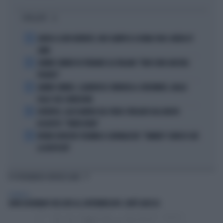
I PIÙ LETTI
1
ADDIO A LIVIO BERRUTI, ORO OLIMPICO A ROMA 1960: AVEVA 87
ANNI
2
JANNIK SINNER FA TREMARE GLI ITALIANI: "NON SONO ANCORA
PRONTO"
3
JANNIK SINNER, CLAMOROSO: RINUNCIA A CINCINNATI, GIALLO
SULLE SUE CONDIZIONI
4
JUVENTUS, ALESSANDRO DEL PIERO STREGATO DAL NUOVO
ACQUISTO: "TANTA ROBA"
5
NOVAK DJOKOVIC FULMINA IL GIORNALISTA: "SINNER? CONOSCI GIÀ
LA RISPOSTA"
TI POTREBBERO INTERESSARE
SPETTACOLI
JOHN GOODMAN? BECCATO AL SUPERMERCATO: COM'È ADESSO