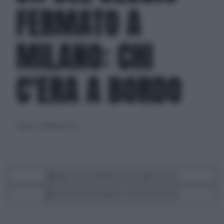
FERMATO A
MILANO: CHI
C'ERA A BORDO
sabato 22 febbraio 2025
Segui Libero Quotidiano su Google Discover
Scegli Libero Quotidiano come fonte preferita