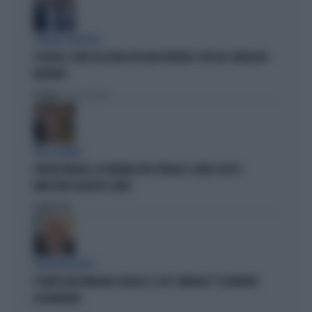
SILENZIO SOSPETTO
SCHLEIN E CONTE TACCIONO PER NON PERDERE I VOTI DEL SINDACATO
MILITANTE
Politica
di Pietro Senaldi
TRA LA GENTE
GIORGIA MELONI, LA FERMANO PER STRADA? IL VIDEO CHE FA
IMPAZZIRE GIUSEPPE CONTE
Politica
di
POLITICA IN LUTTO
È MORTO MASSIMILIANO CENCELLI: IL SUO "MANUALE" È DIVENTATO
LEGGENDARIO