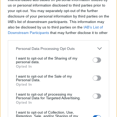
us or personal information disclosed to third parties prior to
your opt-out. You may separately opt-out of the further
Seguici su Google Discover
disclosure of your personal information by third parties on the
IAB’s list of downstream participants. This information may
Segui Libero Quotidiano su Google Discover
also be disclosed by us to third parties on the
IAB’s List of
Scegli Libero Quotidiano come fonte preferita
Downstream Participants
that may further disclose it to other
third parties.
SEZIONI
Personal Data Processing Opt Outs
I want to opt-out of the Sharing of my
SPETTACOLI
personal data.
Opted In
SCIENZA E TECH
I want to opt-out of the Sale of my
Personal Data.
Opted In
ALTRO
I want to opt-out of processing my
Personal Data for Targeted Advertising.
Opted In
I want to opt-out of Collection, Use,
Retention, Sale, and/or Sharing of my