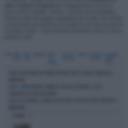
anni, 9 mesi e 10 giorni
per un'aggressione del primo
marzo 2022 a Milano. Un blitz, secondo gli investigatori,
messo in atto dal gruppo capeggiato da La Rue "per sfregio
e punizione£ nei confronti di un ragazzo che faceva parte di
un gruppo rivale". Tutto materiale destinato a finire in nuove,
pessime rime.
Tag
SIMBA
BABY
MARANZA
PAOLO
DRITTO E
MILANO
ZACCARIA
MOHAMED
LA RUE
GANG
DEL
ROVESCIO
MOUHIB
LAMINE
DEBBIO
SAIDA
SEQUESTRANO UN 19ENNE PER FARSI DARE LA DROGA: ARRESTATI 4
PAURA
MINORENNI
MILANO, VANNACCI SCIOGLIE LE RISERVE: "ECCO IL
NOME A SORPRESA
CANDIDATO DI FUTURO NAZIONALE"
MILANO, GIOVANE SEQUESTRATO E INCAPPUCCIATO: ARRESTATI 4
MILANO-CHOC
MINORENNI
OPINIONI