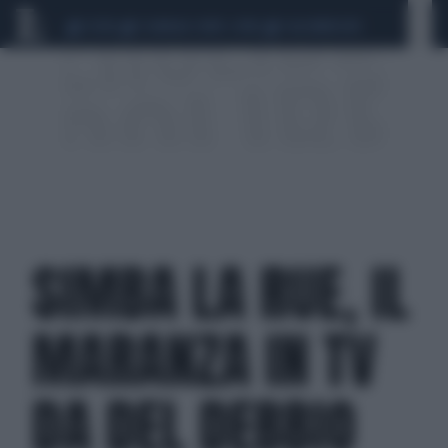
CEUTA
SCANDALO CONTE-COVID
CALCIOMERCATO
SIMBA LA RUE, IL
MARANZA IN TV
DA DEL DEBBIO