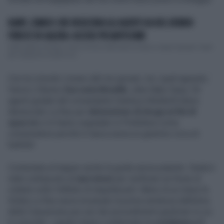
RAMY, L'AMICO CHE INSULTAVA GLI AGENTI DA DEL DEBBIO
FINISCE IN GALERA: ACCUSE PESANTISSIME
Dalle palate di fango contro le forze dell’ordine al banco degli imputati. Dalle
più classiche morali in st...
Con lui a bordo c'erano altri tre giovani, tra i quali appunto,
l'amico 23enne
Zaccaria Mouhib
, alias Baby Gang. Gli
agenti guidati dal comandante Gianluca Mirabelli hanno
denunciato La Rue per
detenzione di droga ai fini di
spaccio
e lo hanno segnalato in Prefettura come
consumatore perché in tasca aveva un grammo circa di
hashish.
Contestata al trapper anche la guida senza patente: Saida è
stato sottoposto al
narcotest
per verificare se fosse al
volante sotto l'effetto di stupefacenti. Meno di un mese fa
Simba La Rue aveva incassato la prima sentenza definitiva
della Cassazione per uno dei procedimenti giudiziari in cui
è coinvolto: i giudici hanno confermato la
condanna a 3