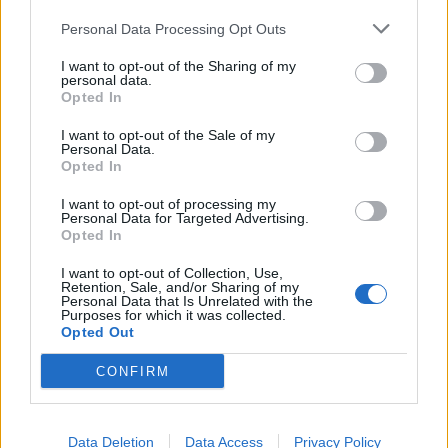
SEZIONI
Personal Data Processing Opt Outs
I want to opt-out of the Sharing of my
SPETTACOLI
personal data.
Opted In
SCIENZA E TECH
I want to opt-out of the Sale of my
Personal Data.
Opted In
ALTRO
I want to opt-out of processing my
Personal Data for Targeted Advertising.
Opted In
I want to opt-out of Collection, Use,
Retention, Sale, and/or Sharing of my
Personal Data that Is Unrelated with the
Purposes for which it was collected.
Libero Shopping
Contatti
Pubblicità
Cookie policy
Privacy policy
Opted Out
Condizioni generali
Modello 231
Assistenza
Preferenze Privacy
CONFIRM
Editoriale Libero S.r.l. - Sede Legale: Via dell’Aprica 18, 20158 Milano -
Registro Imprese di Milano Monza Brianza Lodi: C.F. e P.IVA 06823221004 -
R.E.A. Milano n. 1690166 Cap. Soc. € 400.000,00 i.v.
Tutti i diritti riservati - ISSN (sito web): 2531-6370
Data Deletion
Data Access
Privacy Policy