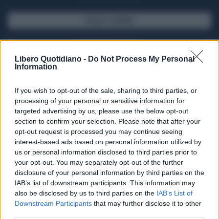
SFOGLIA IL GIORNALE
ACQUISTA ABBONAMENTO
Libero Quotidiano -
Do Not Process My Personal
Information
If you wish to opt-out of the sale, sharing to third parties, or
processing of your personal or sensitive information for
targeted advertising by us, please use the below opt-out
section to confirm your selection. Please note that after your
opt-out request is processed you may continue seeing
interest-based ads based on personal information utilized by
us or personal information disclosed to third parties prior to
your opt-out. You may separately opt-out of the further
Seguici su Google Discover
disclosure of your personal information by third parties on the
IAB’s list of downstream participants. This information may
Segui Libero Quotidiano su Google Discover
also be disclosed by us to third parties on the
IAB’s List of
Scegli Libero Quotidiano come fonte preferita
Downstream Participants
that may further disclose it to other
third parties.