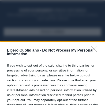
ACQUISTA UN ABBONAMENTO
OTTIENI DEI SUPER VANTAGGI
Potrai sfogliare la rivista online, leggere tutte le edizioni locali, ricevere a
casa il giornale cartaceo
SFOGLIA IL GIORNALE
ACQUISTA ABBONAMENTO
Libero Quotidiano -
Do Not Process My Personal
Information
If you wish to opt-out of the sale, sharing to third parties, or
processing of your personal or sensitive information for
targeted advertising by us, please use the below opt-out
section to confirm your selection. Please note that after your
opt-out request is processed you may continue seeing
interest-based ads based on personal information utilized by
us or personal information disclosed to third parties prior to
your opt-out. You may separately opt-out of the further
Seguici su Google Discover
disclosure of your personal information by third parties on the