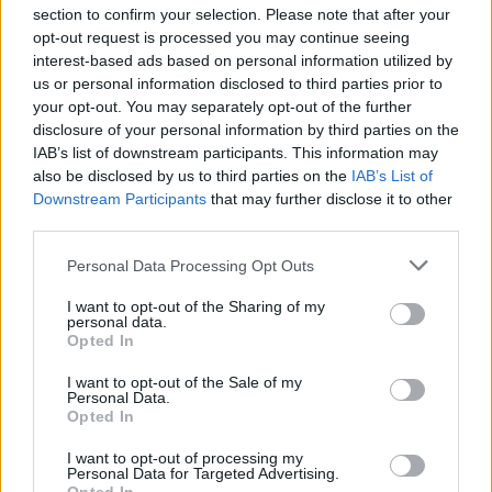
section to confirm your selection. Please note that after your
opt-out request is processed you may continue seeing
interest-based ads based on personal information utilized by
us or personal information disclosed to third parties prior to
your opt-out. You may separately opt-out of the further
Seguici su Google Discover
disclosure of your personal information by third parties on the
IAB’s list of downstream participants. This information may
Segui Libero Quotidiano su Google Discover
also be disclosed by us to third parties on the
IAB’s List of
Scegli Libero Quotidiano come fonte preferita
Downstream Participants
that may further disclose it to other
third parties.
SEZIONI
Personal Data Processing Opt Outs
I want to opt-out of the Sharing of my
SPETTACOLI
personal data.
Opted In
SCIENZA E TECH
I want to opt-out of the Sale of my
Personal Data.
Opted In
ALTRO
I want to opt-out of processing my
Personal Data for Targeted Advertising.