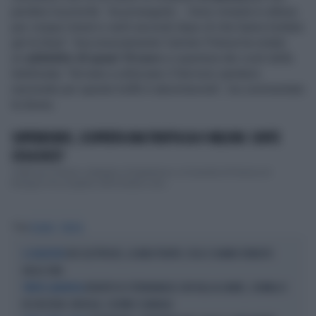
perdere la priorità - ha proseguito -. Sono rimasta in attesa
per cinque minuti e venti secondi dopo di che hanno buttato
giù la linea". Successivamente Carmen Pistoia ha notato
un
addebito di quasi 10 euro
a copertura dei costi della
telefonata. "Arrivare a utilizzare il Servizio sanitario
nazionale per queste truffe è abominevole", ha commentato
la donna.
SUPERBONUS, SCOPERTA UNA TRUFFA DA 9 MILIONI: CONTE
COSA DICE?
Truffa da 9 milioni collegata al Superbonus: la Guardia di Finanza di
Bologna l'ha scoperta nell’Imolese e son...
Tag
FASANO
TRUFFA
BICI ELETTRICHE, LA MAXI TRUFFA: COSA CI HANNO VENDUTO
IL SEQUESTRO
DALLA CINA
REDDITO DI CITTADINANZA CON VILLA AL MARE, 200MILA €
TRUFFA CLAMOROSA
IN SVIZZERA: VERSILIA, L'ULTIMO SCANDALO