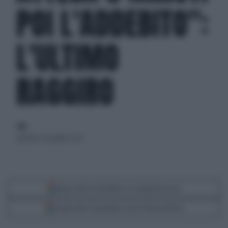
POI L'ADDEBITO":
L'ULTIMO
RAGGIRO
di
martedì 11 novembre 2025
Segui Libero Quotidiano su Google Discover
Scegli Libero Quotidiano come fonte preferita