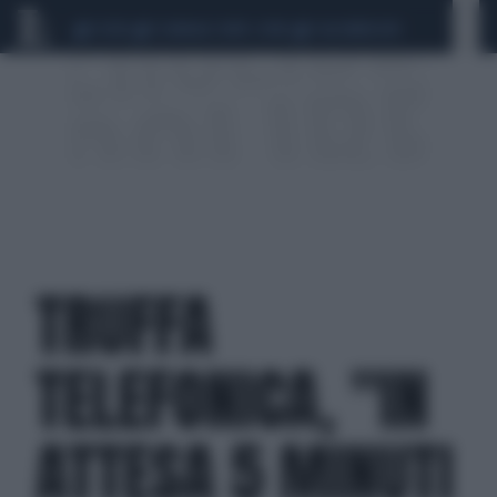
CEUTA
SCANDALO CONTE-COVID
CALCIOMERCATO
TRUFFA
TELEFONICA, "IN
ATTESA 5 MINUTI