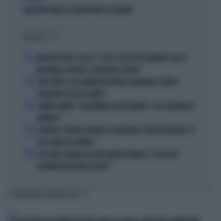
NELL'ATTO PATACCA COPIATI PURE GLI ERRORI
I PIÙ LETTI
1
MALDINI VUOTA IL SACCO: "COSA È SUCCESSO DAVVERO CON LA
NAZIONALE, MALAGÒ, GUARDIOLA E PIRLO"
2
JUVE-INTER, ALESSANDRO BASTONI SCARAVENTA A TERRA
ZHEGROVA: RISSA IN CAMPO
3
JANNIK SINNER, "DOLCEMENTE OSSESSIONATO": CHI SI INCHINA AL
NUMERO 1
4
JUVENTUS, PAPERE-MICHELE DI GREGORIO E TIFOSI IN RIVOLTA: "IL
PIÙ SCARSO DI SEMPRE"
5
4 DI SERA, SENALDI AZZERA ANGELO BONELLI: "CON LUI AL
GOVERNO FARÀ MENO CALDO?"
TI POTREBBERO INTERESSARE
ITALIA