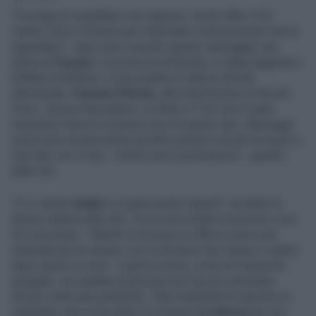
"Si prega di contattare con urgenza i nostri uffici CUP
Centro Unico Primario per importanti comunicazioni che la
riguardano": dopo aver ricevuto questo messaggio una
donna di
Fasano
, in provincia di Brindisi, è stata raggirata e
truffata al telefono. A raccontarlo è stata la diretta
interessata,
Carmen Pistoia,
alla trasmissione di Nicola
Porro,
Quarta Repubblica,
su Rete 4. E lei non è stata
nemmeno l'unica a ricevere sms di questo tipo. Messaggi
simili sono arrivati anche ad altri pazienti convinti di avere a
che fare con il Cup - Centro unico prenotazioni - gestito
dalle Asl.
"Ci si sente
violati
e in parte anche stupidi", ha detto la
donna caduta nella rete. Poi ha raccontato di preciso cosa
le è successo: "Mentre mi trovavo in ufficio ricevo una
chiamata da un numero con la dicitura Cup Fasano e subito
dopo anche un sms". Il giorno prima, come lei stessa ha
spiegato, era andata di persona nel Cup per prenotare
alcune visite specialistiche. "Alla chiamata ha risposto un
centralino che mi ha detto di rimanere
in attesa
per non