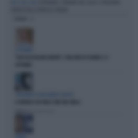
SUPERBONUS, TERREMOTO NEL CALCIO: IL PRESIDENTE
SOLDI, SOLDI, SOLDI
COINVOLTO NELLA TRUFFA DA 14 MILONI
OPINIONI
LA PREMIER
"DOVE VA IN VACANZA MELONI". E UNA DATA DA SEGNARE: IL 4
SETTEMBRE
L'EDITORIALE DI ALESSANDRO SALLUSTI
IL GENERALE CHE PARLA COME UNA SIBILLA
Politica
di Alessandro Sallusti
BUFERA