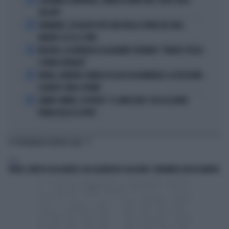
ECATOMBE A MONTREAL, TENNIS IN GINOCCHIO: TUTTA COLPA
DELL'ATP
2
DIOMANDE, L'ACQUISTO PIÙ CARO NELLA STORIA DEL REAL
MADRID: ECCO LE CIFRE
3
MACRON, LA DENUNCIA DI ALEXANDR STEPANOV: "PARIGI? PUZZA
E URINA OVUNQUE"
4
ARTAN, L'ARBITRO SOMALO ESCLUSO DAI MONDIALI? LA DECISIONE:
SCHIAFFO-UEFA A TRUMP
5
JANNIK SINNER, L'ESPERTO: "IL GINOCCHIO? COSA ACCADRÀ
PRIMA DELLO US OPEN"
TI POTREBBERO INTERESSARE
ITALIA
PRATO, INVESTE UN AGENTE E NE AGGREDISCE UN ALTRO: STRANIERO GIÀ IN LIBERTÀ