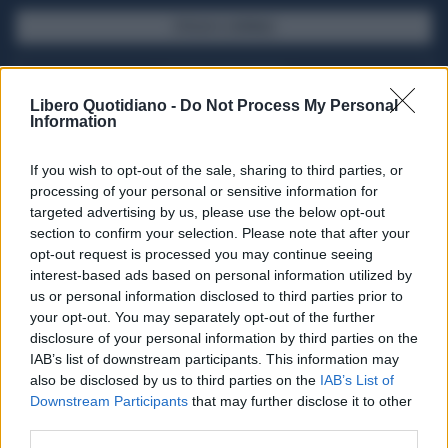
SFOGLIA IL GIORNALE
ACQUISTA ABBONAMENTO
Libero Quotidiano -
Do Not Process My Personal
Information
If you wish to opt-out of the sale, sharing to third parties, or
processing of your personal or sensitive information for
targeted advertising by us, please use the below opt-out
section to confirm your selection. Please note that after your
opt-out request is processed you may continue seeing
interest-based ads based on personal information utilized by
us or personal information disclosed to third parties prior to
your opt-out. You may separately opt-out of the further
Seguici su Google Discover
disclosure of your personal information by third parties on the
IAB’s list of downstream participants. This information may
Segui Libero Quotidiano su Google Discover
also be disclosed by us to third parties on the
IAB’s List of
Scegli Libero Quotidiano come fonte preferita
Downstream Participants
that may further disclose it to other
third parties.