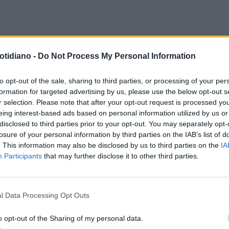
otidiano -
Do Not Process My Personal Information
to opt-out of the sale, sharing to third parties, or processing of your per
formation for targeted advertising by us, please use the below opt-out s
r selection. Please note that after your opt-out request is processed y
eing interest-based ads based on personal information utilized by us or
disclosed to third parties prior to your opt-out. You may separately opt-
losure of your personal information by third parties on the IAB’s list of
. This information may also be disclosed by us to third parties on the
IA
Participants
that may further disclose it to other third parties.
l Data Processing Opt Outs
o opt-out of the Sharing of my personal data.