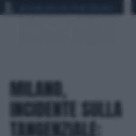
CEUTA
SCANDALO CONTE-COVID
SIGFRIDO RANUCCI
MILANO,
INCIDENTE SULLA
TANGENZIALE: