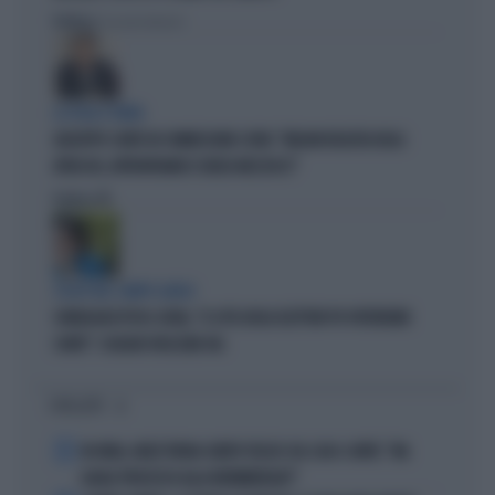
Politica
di Giacomo Amadori
LA FUGA È FINITA
GIUSEPPE CONTE IN COMMISSIONE COVID: "MELONI REGISTA DEGLI
ATTACCHI, AFFRONTIAMOCI SENZA MEZZUCCI"
Politica
di
SCELTE NEL CAMPO LARGO
SONDAGGIO IPSOS-DOXA, "IL 92% DEGLI ELETTORI PD VOTEREBBE
CONTE": SCHLEIN SPAZZATA VIA
I PIÙ LETTI
1
IN ONDA, MULÈ FRENA SUBITO TELESE SUL CASO-CONTE: "MA
QUALE PROCESSO ALLA NORIMBERGA?!"