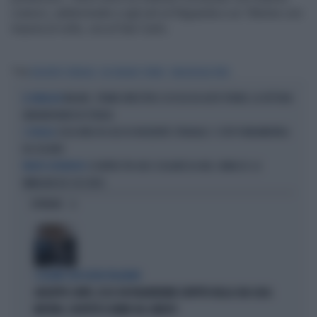
cranico, addominale e agli arti al Niguarda e un 18enne con
trauma al volto, ora al San Carlo.
Tag
INCIDENTE STRADALE
A52 MILANO TORINO
TANGENZIALE PERO
MILANO, 71ENNE INVESTITA E UCCISA DA AUTO PIRATA: LA VETTURA
LE IMMAGINI
ABBANDONATA IN STRADA
COSA FARE IN CASO DI INCIDENTE STRADALE: 5 STEP FONDAMENTALI
I CONSIGLI
DA SEGUIRE
SCONTRO TIR-BUS SCOLARESCA NEL COMASCO: LE
PRONTO INTERVENTO
IMMAGINI DEI SOCCORSI
OPINIONI
I LEGAMI CON OLIVIA PALADINO
GIUSEPPE CONTE, ECCO CHI PAGHEREBBE L'AFFITTO DELLA SUA CASA:
MISTERO, SOSPETTI E DUBBI SUL CATASTO