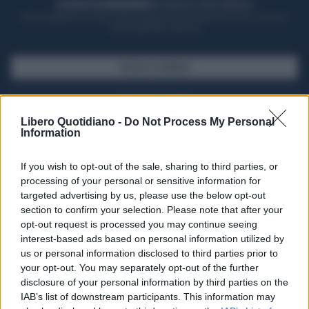
ACQUISTA UN ABBONAMENTO
OTTIENI DEI SUPER VANTAGGI
Potrai sfogliare la rivista online, leggere tutte le edizioni locali, ricevere a
casa il giornale cartaceo
SFOGLIA IL GIORNALE
ACQUISTA ABBONAMENTO
Libero Quotidiano -
Do Not Process My Personal
Information
If you wish to opt-out of the sale, sharing to third parties, or
processing of your personal or sensitive information for
targeted advertising by us, please use the below opt-out
section to confirm your selection. Please note that after your
opt-out request is processed you may continue seeing
interest-based ads based on personal information utilized by
us or personal information disclosed to third parties prior to
your opt-out. You may separately opt-out of the further
Seguici su Google Discover
disclosure of your personal information by third parties on the
IAB’s list of downstream participants. This information may
Segui Libero Quotidiano su Google Discover