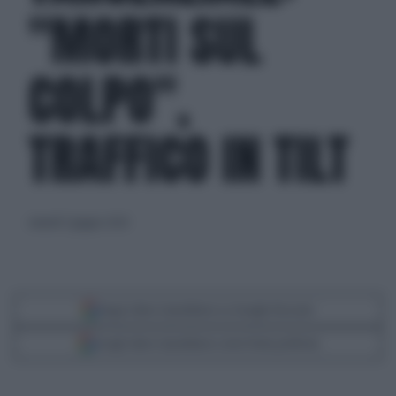
"MORTI SUL
COLPO",
TRAFFICO IN TILT
venerdì 7 giugno 2024
Segui Libero Quotidiano su Google Discover
Scegli Libero Quotidiano come fonte preferita