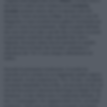
Tragedia sulla tangenziale nord a
Milano
: è di due morti e
due feriti in codice rosso il bilancio di un
incidente
stradale
avvenuto intorno alle 6 di stamane sulla A52
direzione Torino nei pressi di
Pero
. Un camion e una VW
Maggiolino si sono scontrati tra le gallerie Cerchiarello per
cause in corso di accertamento. Degli occupanti dell'auto
due sono morti sul colpo e gli altri due si trovano ricoverati
in gravissime condizioni negli ospedali San Carlo e
Niguarda. Sul posto stanno ancora operando le squadre
vigili del fuoco di Sesto San Giovanni, polstrada e 2
ambulanze del 118. Ci sono disagi e rallentamenti nel
traffico.
Secondo le primissime ricostruzioni, lo scontro ha
coinvolto un tir e un'auto su cui viaggiavano quattro ragazzi,
tutti maschi, di età compresa tra i 18 e i 25 anni. L'incidente
è avvenuto davantialla Fiera di Rho, sul raccordo tra A8 e A4
che da Pero porta in direzione Nord lungo la Statale 33 del
Sempione. Le due vittime sono il conducente dell'auto, 25
anni, e il passeggero che viaggiava dietro di lui, sul sedile
posteriore. I feriti sono un 20enne ricoverato con trauma