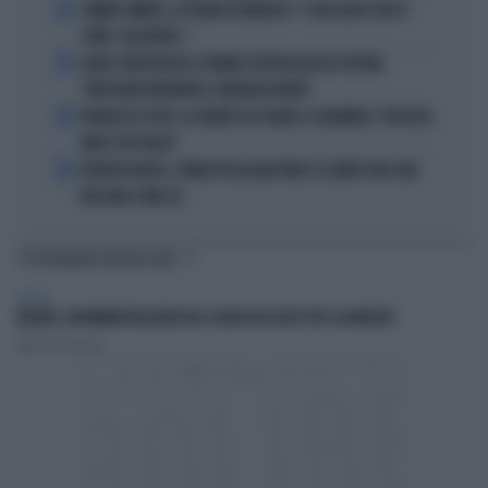
2
JANNIK SINNER, LA TEORIA DI NARGISO: "I SUOI GUAI? UN PO'
COME I CALCIATORI..."
3
CARLO CONTI RICEVE IL PREMIO SPETTACOLO DEL FESTIVAL
"ORIZZONTI DIFFERENTI, PENSIERI DISTINTI"
4
FRANCESCO TOTTI, LA VERITÀ SUL PUGNO A COLONNESE: "MI DISSE:
NON È TUO FIGLIO"
5
EUROPEI NUOTO, CHIARA PELLACANI VINCE IL QUINTO ORO: MAI
NESSUNO COME LEI
TI POTREBBERO INTERESSARE
MILANO
MILANO, UN'AMMINISTRAZIONE NEL SEGNO DELL'ODIO PER LA MOBILITÀ
Maurizio Zottarelli