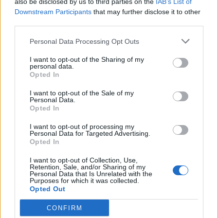
also be disclosed by us to third parties on the
IAB’s List of
Scegli Libero Quotidiano come fonte preferita
Downstream Participants
that may further disclose it to other
third parties.
SEZIONI
Personal Data Processing Opt Outs
I want to opt-out of the Sharing of my
SPETTACOLI
personal data.
Opted In
SCIENZA E TECH
I want to opt-out of the Sale of my
Personal Data.
Opted In
ALTRO
I want to opt-out of processing my
Personal Data for Targeted Advertising.
Opted In
I want to opt-out of Collection, Use,
Retention, Sale, and/or Sharing of my
Personal Data that Is Unrelated with the
Purposes for which it was collected.
Libero Shopping
Contatti
Pubblicità
Cookie policy
Privacy policy
Opted Out
Condizioni generali
Modello 231
Assistenza
Preferenze Privacy
CONFIRM