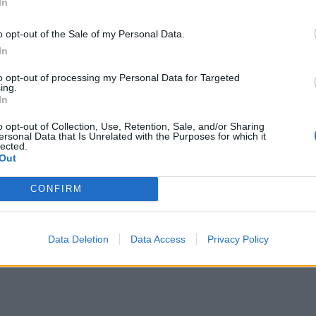
In
o opt-out of the Sale of my Personal Data.
In
to opt-out of processing my Personal Data for Targeted
ing.
In
o opt-out of Collection, Use, Retention, Sale, and/or Sharing
ersonal Data that Is Unrelated with the Purposes for which it
lected.
Out
CONFIRM
Data Deletion
Data Access
Privacy Policy