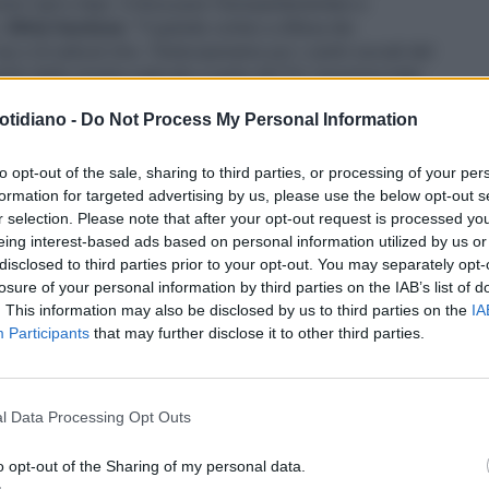
me Cgil e Anpi. Critica pure l'europarlamentare e
,
Silvia Sardone:
"Il grande corteo a difesa dei
p e di radical chic. Parteciperanno poi i centri sociali del
artiti della sinistra radicale e parte del Pd. Insomma tutta
difesa degli occupanti abusivi che non hanno rispettato le
otidiano -
Do Not Process My Personal Information
to opt-out of the sale, sharing to third parties, or processing of your per
RA DI OSNATO: "BAR TARTASSATI ED ABUSIVI RICCHI"
formation for targeted advertising by us, please use the below opt-out s
 la retorica della sinistra che dà degli evasori fiscali agli
r selection. Please note that after your opt-out request is processed y
a regge ancora al...
eing interest-based ads based on personal information utilized by us or
disclosed to third parties prior to your opt-out. You may separately opt-
losure of your personal information by third parties on the IAB’s list of
. This information may also be disclosed by us to third parties on the
IA
Participants
that may further disclose it to other third parties.
l Data Processing Opt Outs
o opt-out of the Sharing of my personal data.