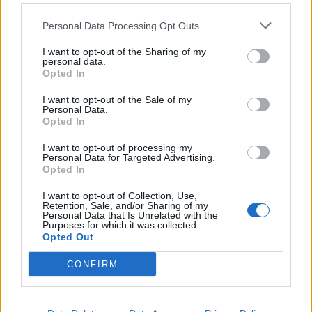
SEZIONI
Personal Data Processing Opt Outs
I want to opt-out of the Sharing of my
SPETTACOLI
personal data.
Opted In
SCIENZA E TECH
I want to opt-out of the Sale of my
Personal Data.
Opted In
ALTRO
I want to opt-out of processing my
Personal Data for Targeted Advertising.
Opted In
I want to opt-out of Collection, Use,
Retention, Sale, and/or Sharing of my
Personal Data that Is Unrelated with the
Purposes for which it was collected.
Libero Shopping
Contatti
Pubblicità
Cookie policy
Privacy policy
Opted Out
Condizioni generali
Modello 231
Assistenza
Preferenze Privacy
CONFIRM
Editoriale Libero S.r.l. - Sede Legale: Via dell’Aprica 18, 20158 Milano -
Registro Imprese di Milano Monza Brianza Lodi: C.F. e P.IVA 06823221004 -
R.E.A. Milano n. 1690166 Cap. Soc. € 400.000,00 i.v.