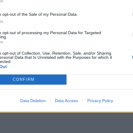
In
o opt-out of the Sale of my Personal Data.
In
to opt-out of processing my Personal Data for Targeted
ing.
In
o opt-out of Collection, Use, Retention, Sale, and/or Sharing
ersonal Data that Is Unrelated with the Purposes for which it
lected.
Out
CONFIRM
Data Deletion
Data Access
Privacy Policy