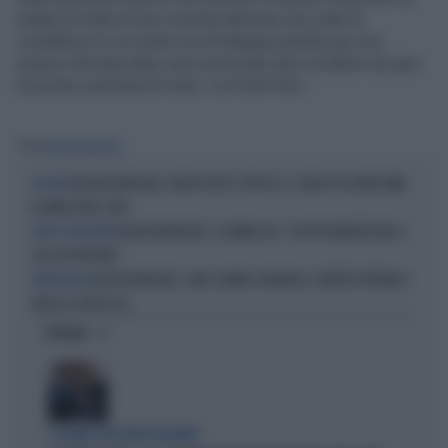
salute.Si tratta di una vicenda delicata che vede la
conduttrice tv al centro di un’indagine penale per non
essersi fermata dopo aver provocato due incidenti nel giro
di poche centinaia di metri, con feriti lievi.
Tag
BELEN RODRIGUEZ
BELEN RODRIGUEZ, MOTOSCAFO E TOPLESS: IL VIDEO PICCANTISSIMO
DA URLO
FA IMPAZZIRE I FAN
BELEN RODRIGUEZ, LA MINACCIA: "CHI RISPONDERÀ NELLE
DOPO IL RICOVERO
SEDI OPPORTUNE"
BELEN RODRIGUEZ, UNA SLAVINA: DENUNCIA, PATENTE RITIRATA E
RETROSCENA
VERSO IL PROCESSO
OPINIONI
I LEGAMI CON OLIVIA PALADINO