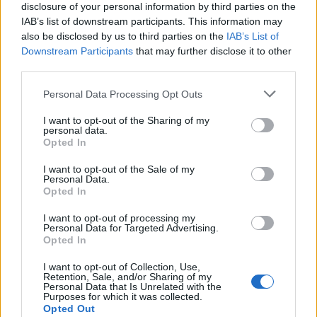
Seguici su Google Discover
disclosure of your personal information by third parties on the
IAB’s list of downstream participants. This information may
Segui Libero Quotidiano su Google Discover
also be disclosed by us to third parties on the
IAB’s List of
Scegli Libero Quotidiano come fonte preferita
Downstream Participants
that may further disclose it to other
third parties.
SEZIONI
Personal Data Processing Opt Outs
I want to opt-out of the Sharing of my
SPETTACOLI
personal data.
Opted In
SCIENZA E TECH
I want to opt-out of the Sale of my
Personal Data.
Opted In
ALTRO
I want to opt-out of processing my
Personal Data for Targeted Advertising.
Opted In
I want to opt-out of Collection, Use,
Retention, Sale, and/or Sharing of my
Personal Data that Is Unrelated with the
Purposes for which it was collected.
Libero Shopping
Contatti
Pubblicità
Cookie policy
Privacy policy
Opted Out
Condizioni generali
Modello 231
Assistenza
Preferenze Privacy