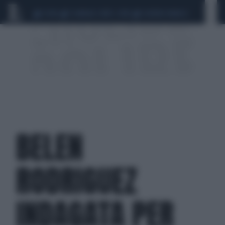
CEUTA
SCANDALO CONTE-COVID
SIGFRIDO RANUCCI
BELEN
RODRIGUEZ
INDAGATA PER