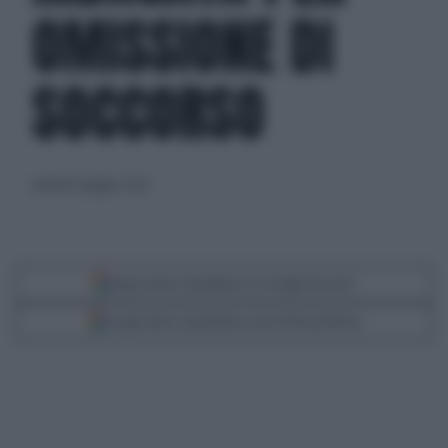
OMISSIONE DI
SOCCORSO
martedì 9 giugno 2026
Segui Libero Quotidiano su Google Discover
Scegli Libero Quotidiano come fonte preferita