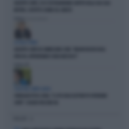
GIUSEPPE CONTE, ECCO CHI PAGHEREBBE L'AFFITTO DELLA SUA CASA:
MISTERO, SOSPETTI E DUBBI SUL CATASTO
Politica
di Giacomo Amadori
LA FUGA È FINITA
GIUSEPPE CONTE IN COMMISSIONE COVID: "MELONI REGISTA DEGLI
ATTACCHI, AFFRONTIAMOCI SENZA MEZZUCCI"
Politica
di
SCELTE NEL CAMPO LARGO
SONDAGGIO IPSOS-DOXA, "IL 92% DEGLI ELETTORI PD VOTEREBBE
CONTE": SCHLEIN SPAZZATA VIA
I PIÙ LETTI