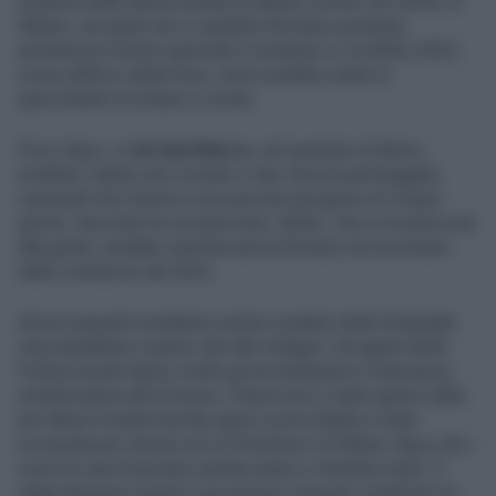
avvenuti nella stessa serata di sabato scorso nel centro di
Milano, nei quali non si sarebbe fermata a prestare
assistenza.Il primo episodio è avvenuto in via Melzi d’Eril,
vicino all’Arco della Pace, dove avrebbe urtato lo
specchietto di un’auto in sosta.
Poco dopo, in
via San Marco
, nel quartiere di Brera,
avrebbe colpito uno scooter e due veicoli parcheggiati,
causando lievi lesioni a tre persone (prognosi di cinque
giorni). Secondo la ricostruzione, Belén, che si trovava sola
alla guida, sarebbe ripartita senza fermarsi né accertarsi
delle condizioni dei feriti.
Alcuni passanti avrebbero anche scattato delle fotografie
che potrebbero essere utili alle indagini. Gli agenti della
Polizia locale hanno svolto gli accertamenti e trasmesso
un’informativa alla Procura. Il fascicolo è stato aperto dalla
pm Maria Cristina Ria.Nei giorni scorsi Belén è stata
ricoverata per alcune ore al Policlinico di Milano dopo che i
vicini di casa l’avevano sentita urlare e chiedere aiuto. È
stata dimessa il giorno successivo in buone condizioni di