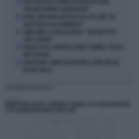
1
CARLO CONTI RICEVE IL PREMIO SPETTACOLO DEL FESTIVAL
"ORIZZONTI DIFFERENTI, PENSIERI DISTINTI"
2
IN ONDA, MULÈ FRENA SUBITO TELESE SUL CASO-CONTE: "MA
QUALE PROCESSO ALLA NORIMBERGA?!"
3
JANNIK SINNER, LA TEORIA DI NARGISO: "I SUOI GUAI? UN PO'
COME I CALCIATORI..."
4
FRANCESCO TOTTI, LA VERITÀ SUL PUGNO A COLONNESE: "MI DISSE:
NON È TUO FIGLIO"
5
EUROPEI NUOTO, CHIARA PELLACANI VINCE IL QUINTO ORO: MAI
NESSUNO COME LEI
TI POTREBBERO INTERESSARE
PERSONAGGI
MELONI RICORDA GUCCINI: "CONTINUERÒ A CANTARE LE SUE CANZONI NONOSTANTE
LE SUE DICHIARAZIONI LIVOROSE VERSO DI ME"