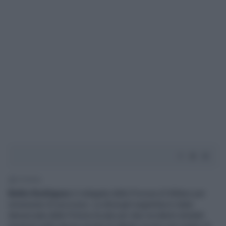
1' di lettura
Belén Rodríguez
è indagata dalla Procura di Milano per
omissione di soccorso. La showgirl argentina è stata
denunciata dalla Polizia locale per due incidenti stradali