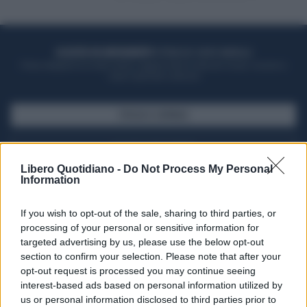
ACQUISTA UN ABBONAMENTO
OTTIENI DEI SUPER VANTAGGI
Potrai sfogliare la rivista online, leggere tutte le edizioni locali, ricevere a
casa il giornale cartaceo
SFOGLIA IL GIORNALE
ACQUISTA ABBONAMENTO
Libero Quotidiano -
Do Not Process My Personal
Information
If you wish to opt-out of the sale, sharing to third parties, or
processing of your personal or sensitive information for
targeted advertising by us, please use the below opt-out
section to confirm your selection. Please note that after your
opt-out request is processed you may continue seeing
interest-based ads based on personal information utilized by
us or personal information disclosed to third parties prior to