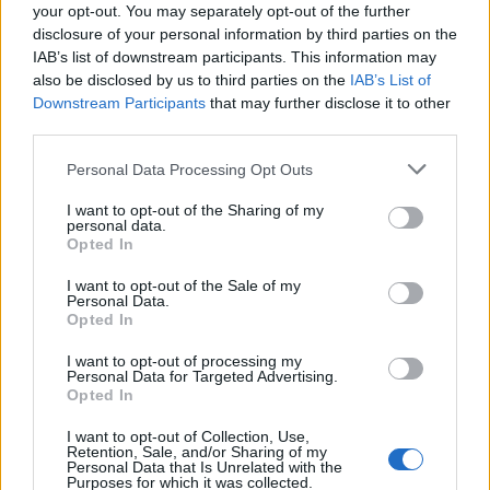
your opt-out. You may separately opt-out of the further
Seguici su Google Discover
disclosure of your personal information by third parties on the
IAB’s list of downstream participants. This information may
Segui Libero Quotidiano su Google Discover
also be disclosed by us to third parties on the
IAB’s List of
Scegli Libero Quotidiano come fonte preferita
Downstream Participants
that may further disclose it to other
third parties.
SEZIONI
Personal Data Processing Opt Outs
I want to opt-out of the Sharing of my
SPETTACOLI
personal data.
Opted In
SCIENZA E TECH
I want to opt-out of the Sale of my
Personal Data.
Opted In
ALTRO
I want to opt-out of processing my
Personal Data for Targeted Advertising.
Opted In
I want to opt-out of Collection, Use,
Retention, Sale, and/or Sharing of my
Personal Data that Is Unrelated with the
Purposes for which it was collected.
Libero Shopping
Contatti
Pubblicità
Cookie policy
Privacy policy