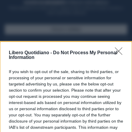
ACQUISTA UN ABBONAMENTO
OTTIENI DEI SUPER VANTAGGI
Potrai sfogliare la rivista online, leggere tutte le edizioni locali, ricevere a
casa il giornale cartaceo
SFOGLIA IL GIORNALE
ACQUISTA ABBONAMENTO
Libero Quotidiano -
Do Not Process My Personal
Information
If you wish to opt-out of the sale, sharing to third parties, or
processing of your personal or sensitive information for
targeted advertising by us, please use the below opt-out
section to confirm your selection. Please note that after your
opt-out request is processed you may continue seeing
interest-based ads based on personal information utilized by
us or personal information disclosed to third parties prior to
your opt-out. You may separately opt-out of the further
Seguici su Google Discover
disclosure of your personal information by third parties on the
IAB’s list of downstream participants. This information may
Segui Libero Quotidiano su Google Discover