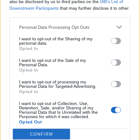
also be disclosed by us to third parties on the
IAB’s List of
Scegli Libero Quotidiano come fonte preferita
Downstream Participants
that may further disclose it to other
third parties.
SEZIONI
Personal Data Processing Opt Outs
I want to opt-out of the Sharing of my
SPETTACOLI
personal data.
Opted In
SCIENZA E TECH
I want to opt-out of the Sale of my
Personal Data.
Opted In
ALTRO
I want to opt-out of processing my
Personal Data for Targeted Advertising.
Opted In
I want to opt-out of Collection, Use,
Retention, Sale, and/or Sharing of my
Personal Data that Is Unrelated with the
Purposes for which it was collected.
Libero Shopping
Contatti
Pubblicità
Cookie policy
Privacy policy
Opted Out
Condizioni generali
Modello 231
Assistenza
Preferenze Privacy
CONFIRM