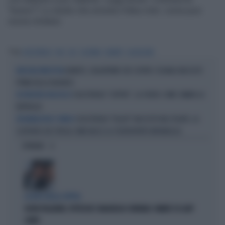
"buono"? Lo studio che smonta il falso mito: come puoi
morire d'infarto
Tag
COLESTEROLO
HDL
LDL
GLICEMIA
DIABETE
GLUCAGONE
DIABETE, L'ALGORITMO CHE SCOPRE I SEGNALI NASCOSTI
MEDICINA PREDITTIVA
PRIMA DELLA DIAGNOSI
COLESTEROLO "CATTIVO", LA SVOLTA: COME CAMBIA LA
UN PERCORSO BIOLOGICO
BATTAGLIA
COLESTEROLO "KILLER" NASCOSTO NEL FEGATO, LA
INFIAMMAZIONE E FIBROSI
SCOPERTA CHE SPIEGA COME NASCE LA STEATOEPATITE METABOLICA
OPINIONI
LA RETE DELLA COPPIA
OLIVIA PALADINO, IPOTECHE E MAGHEGGI CONTABILI: OMBRE SU LADY
CONTE