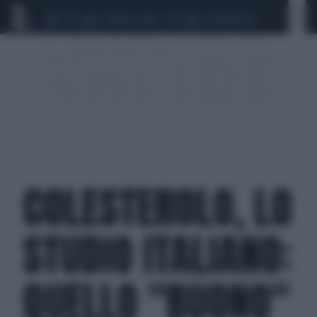
CEUTA
SCANDALO CONTE-COVID
CALCIOMERCATO
COLESTEROLO, LO
STUDIO ITALIANO:
QUELLO "BUONO"