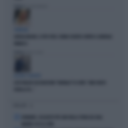
Politica
di Giacomo Amadori
STRATEGIE
GIORGIA MELONI, IL VOTO UTILE: L'ARMA SEGRETA CONTRO IL GENERALE
VANNACCI
Politica
di Fausto Carioti
ACCUSE E SOSPETTI
LUCIO MALAN SULL'AUDIZIONE "ANOMALA" DI CONTE: "AMICI MOLTO
VICINI AL PD..."
I PIÙ LETTI
1
DIOMANDE, L'ACQUISTO PIÙ CARO NELLA STORIA DEL REAL
MADRID: ECCO LE CIFRE