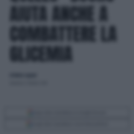
AIUTA ANCHE A
COMBATTERE LA
GLICEMIA
di Matteo Legnani
domenica 7 ottobre 2018
Segui Libero Quotidiano su Google Discover
Scegli Libero Quotidiano come fonte preferita