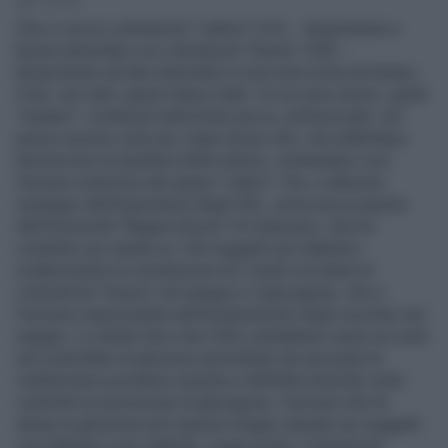
1' di lettura
Che ci sia un colesterolo "cattivo" (LDL - lipopreteine a
bassa intensità) e un colesterolo "buono" (HDL -
lipoproteine ad alta intensità) è cosa nota ormai da tempo.
Cioè, non tutti i grassi fanno male. Ce ne sono alcuni, quelli
"insaturi", contenuti nella frutta secca, nell'avocado, nel
pesce azzurro solo per citare alcuni cibi, che addirittura
favoriscono la ripulitura delle arterie, contrastano così
l'azione sclerotica dei grassi "cattivi". Ora, a ulteriore
sostegno dell'importanza degli HDL, arriva una scoperta
dell'Università "Magna Grecia" di Catanzaro, che ha
condotto uno studio su 130 soggetti non diabetici
evidenziando la correlazione tra i livelli circolanti di
colesterolo "buono" nel sangue e il glucagone, che è
l'ormone responsabile dell'innalzamento degli zuccheri nel
sangue. Lo studio dice che l'HDL potrebbero avere un ruolo
nel controllare la glicemia stimolando da una parte le
cellule beta a produrre insulina e dall'altra tenendo sotto
controllo la secrezione di glucagone, l'ormone che fa
alzare la glicemia ed è spesso troppo elevato nei soggetti
con diabete e pre-diabete. Leggi anche: Colesterolo