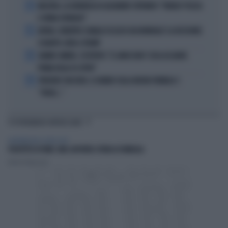
2
MACRON, LA DENUNCIA DI ALEXANDR STEPANOV: "PARIGI? PUZZA
E URINA OVUNQUE"
3
ARTAN, L'ARBITRO SOMALO ESCLUSO DAI MONDIALI? LA DECISIONE:
SCHIAFFO-UEFA A TRUMP
4
JANNIK SINNER, L'ESPERTO: "IL GINOCCHIO? COSA ACCADRÀ
PRIMA DELLO US OPEN"
5
FREDERIC VASSEUR, IL DUBBIO SULLA NUOVA FORMULA 1:
"FORSE..."
TI POTREBBERO INTERESSARE
ALIMENTAZIONE E BENESSERE
POLPETTE DI PANE: UNA SAPORITA STORIA DI FAMIGLIA
Andrea Tempestini