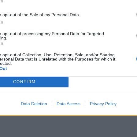
In
o opt-out of the Sale of my Personal Data.
In
to opt-out of processing my Personal Data for Targeted
ing.
In
o opt-out of Collection, Use, Retention, Sale, and/or Sharing
ersonal Data that Is Unrelated with the Purposes for which it
lected.
Out
CONFIRM
Data Deletion
Data Access
Privacy Policy