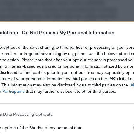
e a target. Anche per questo siamo molto soddisfatti
un farmaco che ci consente di personalizzare la terapia
pecifiche alterazioni del DNA nelle loro cellule tumorali”.
omune forma di cancro negli uomini (in Italia se ne
o). Il 10-20 per cento dei pazienti con tumore della
otidiano -
Do Not Process My Personal Information
enza alla terapia ormonale (la cosiddetta terapia di
’84 per cento di questi pazienti presenterà metastasi, già
to opt-out of the sale, sharing to third parties, or processing of your per
onale. Nei portatori di mutazioni dei geni di riparazione
formation for targeted advertising by us, please use the below opt-out s
ue offrire una nuova speranza di trattamento. (MARIA
r selection. Please note that after your opt-out request is processed y
eing interest-based ads based on personal information utilized by us or
disclosed to third parties prior to your opt-out. You may separately opt-
losure of your personal information by third parties on the IAB’s list of
. This information may also be disclosed by us to third parties on the
IA
Participants
that may further disclose it to other third parties.
l Data Processing Opt Outs
o opt-out of the Sharing of my personal data.