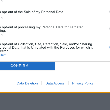
In
o opt-out of the Sale of my Personal Data.
In
to opt-out of processing my Personal Data for Targeted
ing.
In
o opt-out of Collection, Use, Retention, Sale, and/or Sharing
ersonal Data that Is Unrelated with the Purposes for which it
lected.
Out
CONFIRM
Data Deletion
Data Access
Privacy Policy