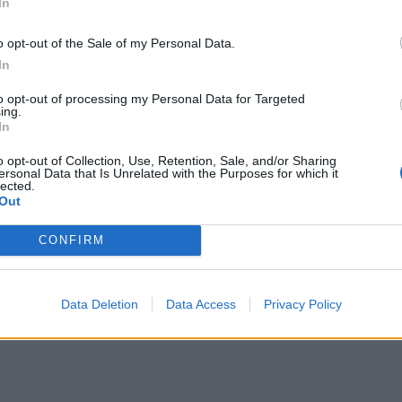
In
o opt-out of the Sale of my Personal Data.
In
to opt-out of processing my Personal Data for Targeted
ing.
In
o opt-out of Collection, Use, Retention, Sale, and/or Sharing
ersonal Data that Is Unrelated with the Purposes for which it
lected.
Out
CONFIRM
Data Deletion
Data Access
Privacy Policy