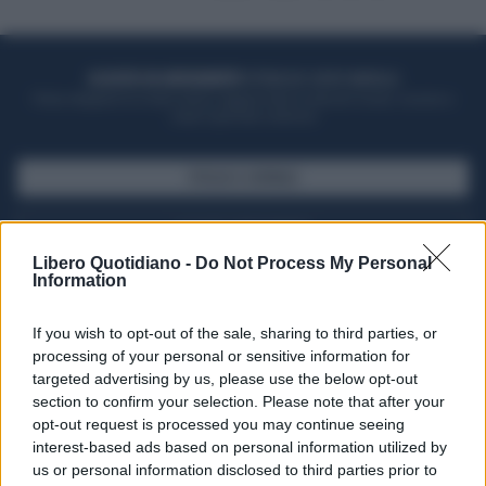
ACQUISTA UN ABBONAMENTO
OTTIENI DEI SUPER VANTAGGI
Potrai sfogliare la rivista online, leggere tutte le edizioni locali, ricevere a
casa il giornale cartaceo
SFOGLIA IL GIORNALE
ACQUISTA ABBONAMENTO
Libero Quotidiano -
Do Not Process My Personal
Information
If you wish to opt-out of the sale, sharing to third parties, or
processing of your personal or sensitive information for
targeted advertising by us, please use the below opt-out
section to confirm your selection. Please note that after your
opt-out request is processed you may continue seeing
interest-based ads based on personal information utilized by
us or personal information disclosed to third parties prior to