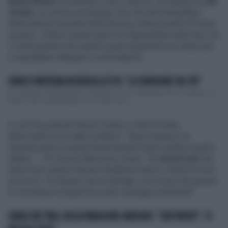
Mario Monti
commenta a
Otto e Mezzo
, nel salotto di
Lilli
Gruber
, le notizie sul dossier Usa che dimostrerebbe i
finanziamenti da parte della Russia a diversi partiti di Paesi
europei. L'Italia a quanto pare non figurerebbe nella lista, ma
il centrosinistra sta usando questi argomenti per attaccare
e soprattutto infangare il centrodestra.
ENRICO MENTANA INCHIODA LETTA: "LA SINDROME DEL PD"
Di campagne elettorali Enrico Mentana ne ha viste parecchie in carriera, ma
brutta come questa proprio mai. Salito sul p...
E così l'ex premier lancia il sasso e ritira la mano,
attaccando tra le righe la destra: "Sarei sorpreso se
nessuna parte di questi finanziamenti fosse andata a partiti
italiani...". Poi fa una riflessione chiara: "Gli
americani
che
tirano fuori questo dossier farebbero bene a chiarire la loro
posizioni. Un dossier senza dettagli, una mossa del genere
è comunque un'ingerenza sulla campagna elettorale".
L'ARIA CHE TIRA, RISSA PARAGONE-MERLINO: "GIÀ FINITA?", "A