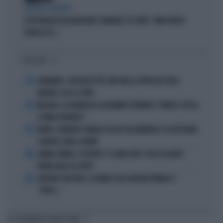
ACCUSE E SOSPETTI
LUCIO MALAN SULL'AUDIZIONE "ANOMALA" DI CONTE: "AMICI MOLTO
VICINI AL PD..."
I PIÙ LETTI
1
DIOMANDE, L'ACQUISTO PIÙ CARO NELLA STORIA DEL REAL
MADRID: ECCO LE CIFRE
2
MACRON, LA DENUNCIA DI ALEXANDR STEPANOV: "PARIGI? PUZZA
E URINA OVUNQUE"
3
ARTAN, L'ARBITRO SOMALO ESCLUSO DAI MONDIALI? LA DECISIONE:
SCHIAFFO-UEFA A TRUMP
4
JANNIK SINNER, L'ESPERTO: "IL GINOCCHIO? COSA ACCADRÀ
PRIMA DELLO US OPEN"
5
FREDERIC VASSEUR, IL DUBBIO SULLA NUOVA FORMULA 1:
"FORSE..."
TI POTREBBERO INTERESSARE