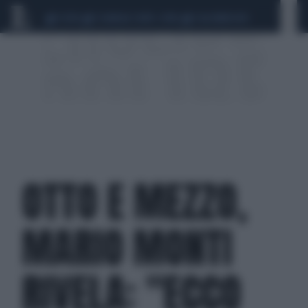
CEUTA
SCANDALO CONTE-COVID
CALCIOMERCATO
OTTO E MEZZO,
MARIO MONTI
RIVELA: "ECCO