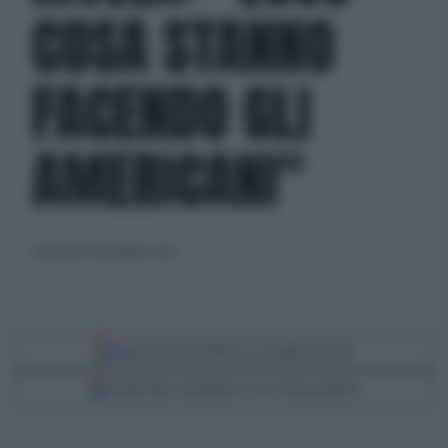
COSA STANNO
FACENDO GLI
AMERICANI"
mercoledì 14 settembre 2022
Segui Libero Quotidiano su Google Discover
Scegli Libero Quotidiano come fonte preferita