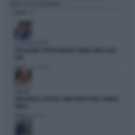
SBAGLIA, CHE FINE FARÀ VANNACCI"
OPINIONI
LA RETE DELLA COPPIA
OLIVIA PALADINO, IPOTECHE E MAGHEGGI CONTABILI: OMBRE SU LADY
CONTE
Politica
di Giacomo Amadori
STRATEGIE
GIORGIA MELONI, IL VOTO UTILE: L'ARMA SEGRETA CONTRO IL GENERALE
VANNACCI
Politica
di Fausto Carioti