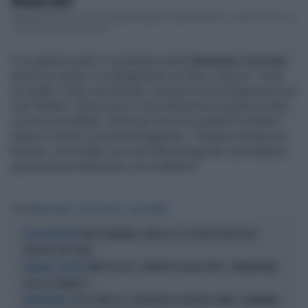
PICCOLE DOSI"
Altissima tensione tra Gianluigi Paragone e Myrta Merlino a L'aria che tira, la
"casa" televisiva di quest...
E su questo punto è convenuto anche
Massimo Cacciari
,
anche lui ospite, in collegamento di
Otto e Mezzo
: "Sena
un quadro chiaro del dossier, questa è solo un'ingerenza sul
voto italiano. Siamo però in una situazione di guerra e tutto
ciò era prevedibile, anche gli Usa non vogliono la destra".
Infine lo stesso Cacciari ha aggiunto: "Faranno di tutto per
fermarli, ma di fatto con una vittoria larga del centrodestra
gli americani tratteranno con la Meloni".
Tag
MARIO MONTI
OTTO E MEZZO
LILLI GRUBER
ENRICO MENTANA, ADDIO LA7: LA FRASE DIETRO ALLO
LA RICOSTRUZIONE
STRAPPO CON CAIRO
MARCO RIZZO, SIPARIETTO SENZA FILTRI: "LIMONEREBBE
DOMANDE SCOMODE
CON LILLI GRUBER?"
OTTO E MEZZO, LA PROFEZIA DI ITALO BOCCHINO: "ALEMANNO
L'AVVERTIMENTO