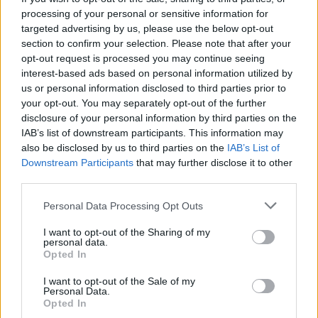
processing of your personal or sensitive information for
targeted advertising by us, please use the below opt-out
section to confirm your selection. Please note that after your
opt-out request is processed you may continue seeing
interest-based ads based on personal information utilized by
us or personal information disclosed to third parties prior to
your opt-out. You may separately opt-out of the further
Seguici su Google Discover
disclosure of your personal information by third parties on the
IAB’s list of downstream participants. This information may
Segui Libero Quotidiano su Google Discover
also be disclosed by us to third parties on the
IAB’s List of
Scegli Libero Quotidiano come fonte preferita
Downstream Participants
that may further disclose it to other
third parties.
SEZIONI
Personal Data Processing Opt Outs
I want to opt-out of the Sharing of my
SPETTACOLI
personal data.
Opted In
SCIENZA E TECH
I want to opt-out of the Sale of my
Personal Data.
Opted In
ALTRO