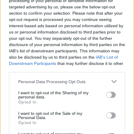
processing of your personal or sensitive information for
targeted advertising by us, please use the below opt-out
section to confirm your selection. Please note that after your
opt-out request is processed you may continue seeing
interest-based ads based on personal information utilized by
us or personal information disclosed to third parties prior to
your opt-out. You may separately opt-out of the further
Seguici su Google Discover
disclosure of your personal information by third parties on the
IAB’s list of downstream participants. This information may
Segui Libero Quotidiano su Google Discover
also be disclosed by us to third parties on the
IAB’s List of
Scegli Libero Quotidiano come fonte preferita
Downstream Participants
that may further disclose it to other
third parties.
SEZIONI
Personal Data Processing Opt Outs
I want to opt-out of the Sharing of my
SPETTACOLI
personal data.
Opted In
SCIENZA E TECH
I want to opt-out of the Sale of my
Personal Data.
Opted In
ALTRO