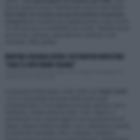
giorno: «
Per quei bagni lì mi sembra una follia
, sono
prezzi uguali ai nostri a Montecarlo dove ho due beach.
Devi dare un servizio ma qui mi sembra veramente
overprice
poi la gente puoi pigliarla anche in giro ma 60,
70, 80 euro per un ombrellone non esiste. Dipende anche
da servizio, persone, specialità dei camerieri e del
ristorante, dalla qualità».
BRIATORE A VALANGA CONTRO I RISTORATORI NAPOLETANI:
"QUAL È IL VERO BRAND ITALIANO"
Parafrasando un vecchio stereotipo: "Pizza, trapper e Lamborghini". Di
questo e di tanto altro si è par...
A proposito di fare girare i soldi, sotto con
Taylor Swift
:
«Lei è il più grande successo della musica pop
contemporanea. È una ragazza normale, genuina, non è
bellissima, sembra porta accanto. Tutti i ragazzi si
identificano in lei, questi ragazzi non ne possono più di
rapper, trapper emusica urlata, così si idenficano creando
un fenomeno mondiale». Bich, overprais, teilorsuic...
Chissà, forse un giorno si conierà il termine “Briatorology”.