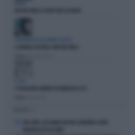
BUFERA
NELL'ATTO PATACCA COPIATI PURE GLI ERRORI
L'EDITORIALE DI ALESSANDRO SALLUSTI
IL GENERALE CHE PARLA COME UNA SIBILLA
Politica
di Alessandro Sallusti
IL CASO
C'È UN FASSINO CAMPANO CHE IMBARAZZA IL PD
Politica
di Daniele Priori
I PIÙ LETTI
1
JUVE-INTER, ALESSANDRO BASTONI SCARAVENTA A TERRA
ZHEGROVA: RISSA IN CAMPO