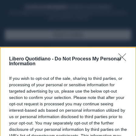
ACQUISTA UN ABBONAMENTO
OTTIENI DEI SUPER VANTAGGI
Potrai sfogliare la rivista online, leggere tutte le edizioni locali, ricevere a
casa il giornale cartaceo
SFOGLIA IL GIORNALE
ACQUISTA ABBONAMENTO
Libero Quotidiano -
Do Not Process My Personal
Information
If you wish to opt-out of the sale, sharing to third parties, or
processing of your personal or sensitive information for
targeted advertising by us, please use the below opt-out
section to confirm your selection. Please note that after your
opt-out request is processed you may continue seeing
interest-based ads based on personal information utilized by
us or personal information disclosed to third parties prior to
your opt-out. You may separately opt-out of the further
Seguici su Google Discover
disclosure of your personal information by third parties on the
IAB’s list of downstream participants. This information may