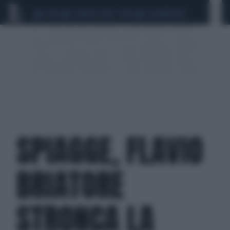
CEUTA
SCANDALO CONTE-COVID
CALCIOMERCATO
SPIAGGE, FLAVIO
BRIATORE
STRONCA LA