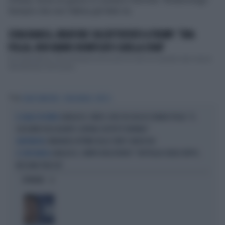
Sempre che non l’abbia già fatto lui.
ZONA BIANCA, BRIATORE SULL'ATTENTATO A TRUMP: "UNA
FOLLIA, NON HANNO BONIFICATO QUELLA ZONA"
Da imprenditore, Flavio Briatore avrà avuto di certo un sussulto alla notizia
dell'attentato all'ex presi...
Tag
FLAVIO BRIATORE
ZONA BIANCA
RETE 4
GARLASCO, VIDEO-CHOC IN CASA DI CHIARA POGGI: "IL
IL GIALLO DEI BRICK
SUSSURRO DELL'AGENTE SCATENA SOSPETTI TERRIBILI"
I MARANZA VITTIME DELLO STATO? ANCHE NO
L'ANTENNISTA
GARLASCO, SEMPIO INCASTRATO? "BOTTIGLIA SENZA TAPPO,
A ZONA BIANCA
NESSUNA TRACCIA"
OPINIONI