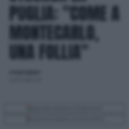
PUGLIA: "COME A
MONTECARLO,
UNA FOLLIA"
di Claudio Brigliadori
venerdì 19 luglio 2024
Segui Libero Quotidiano su Google Discover
Scegli Libero Quotidiano come fonte preferita