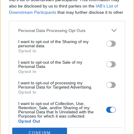
Segui Libero Quotidiano su Google Discover
also be disclosed by us to third parties on the
IAB’s List of
Scegli Libero Quotidiano come fonte preferita
Downstream Participants
that may further disclose it to other
third parties.
SEZIONI
Personal Data Processing Opt Outs
I want to opt-out of the Sharing of my
SPETTACOLI
personal data.
Opted In
SCIENZA E TECH
I want to opt-out of the Sale of my
Personal Data.
Opted In
ALTRO
I want to opt-out of processing my
Personal Data for Targeted Advertising.
Opted In
I want to opt-out of Collection, Use,
Retention, Sale, and/or Sharing of my
Personal Data that Is Unrelated with the
Purposes for which it was collected.
Libero Shopping
Contatti
Pubblicità
Cookie policy
Privacy policy
Opted Out
Condizioni generali
Modello 231
Assistenza
Preferenze Privacy
CONFIRM