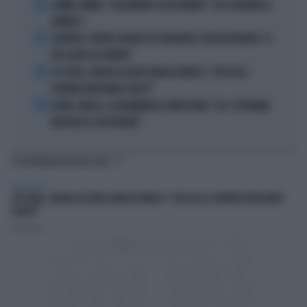
2
JANNIK SINNER, "DOLCEMENTE OSSESSIONATO": CHI SI INCHINA AL
NUMERO 1
3
JUVENTUS, PAPERE-MICHELE DI GREGORIO E TIFOSI IN RIVOLTA: "IL
PIÙ SCARSO DI SEMPRE"
4
4 DI SERA, SENALDI AZZERA ANGELO BONELLI: "CON LUI AL
GOVERNO FARÀ MENO CALDO?"
5
FLAVIO COBOLLI, LA DRAMMATICA CONFESSIONE: "DA 3 SETTIMANE
NON RIESCO A RESPIRARE"
TI POTREBBERO INTERESSARE
TELEVISIONE
4 DI SERA, SENALDI AZZERA ANGELO BONELLI: "CON LUI AL GOVERNO FARÀ MENO
CALDO?"
Redazione