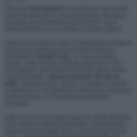
2' di lettura
Intervistare
Flavio Briatore
? Una manna per i talk, perché
sa passare dalla politica turistica alla manovra finanziaria,
dai grandi scenari internazionali alla Formula 1 con la
stessa disinvoltura con cui prende 2 jet privati al giorno.
Ospite di
Zona Bianca
su Rete 4, l’imprenditore cuneese dà
prova del suo eclettismo partendo niente meno che
dall’attentato a
Donald Trump
: «La cosa incredibile -
spiega - è che non hanno bonificato quell’area lì, a 100
metri dal palco. Hanno lasciato un terrazzo aperto senza
essere bonificato». «
Questo mi sembra che sia una
follia
- sottolinea ancora - perché si trovavano in un posto
di campagna con una strada sola. Secondo me la sicurezza
doveva bonificare, ma Trump ha avuto una fortuna
incredibile».
Fatte le pulci ai servizi segreti americani, Mister Billionaire
torna a bomba in Italia per bacchettare i colleghi balneari
pugliesi che fanno pagare lettino e ombrellone 60 euro al