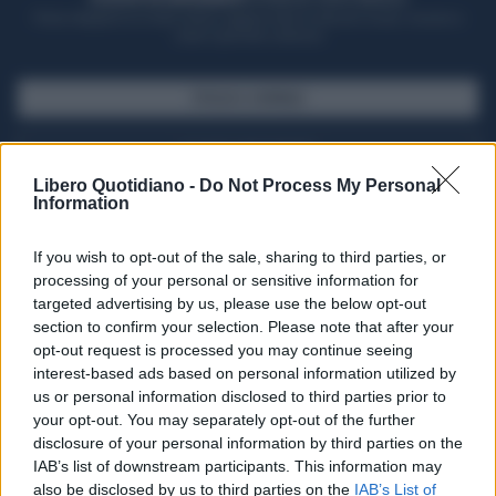
Potrai sfogliare la rivista online, leggere tutte le edizioni locali, ricevere a
casa il giornale cartaceo
SFOGLIA IL GIORNALE
ACQUISTA ABBONAMENTO
Libero Quotidiano -
Do Not Process My Personal
Information
If you wish to opt-out of the sale, sharing to third parties, or
processing of your personal or sensitive information for
targeted advertising by us, please use the below opt-out
section to confirm your selection. Please note that after your
opt-out request is processed you may continue seeing
interest-based ads based on personal information utilized by
us or personal information disclosed to third parties prior to
your opt-out. You may separately opt-out of the further
Seguici su Google Discover
disclosure of your personal information by third parties on the
IAB’s list of downstream participants. This information may
Segui Libero Quotidiano su Google Discover
also be disclosed by us to third parties on the
IAB’s List of