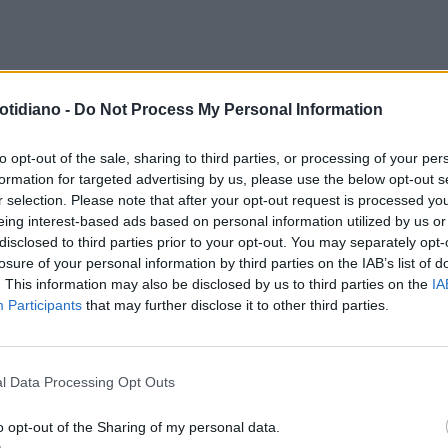
otidiano -
Do Not Process My Personal Information
to opt-out of the sale, sharing to third parties, or processing of your per
formation for targeted advertising by us, please use the below opt-out s
r selection. Please note that after your opt-out request is processed y
eing interest-based ads based on personal information utilized by us or
disclosed to third parties prior to your opt-out. You may separately opt-
losure of your personal information by third parties on the IAB’s list of
. This information may also be disclosed by us to third parties on the
IA
Participants
that may further disclose it to other third parties.
l Data Processing Opt Outs
o opt-out of the Sharing of my personal data.