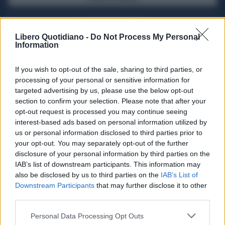
ACQUISTA ABBONAMENTO
Libero Quotidiano -
Do Not Process My Personal
Information
If you wish to opt-out of the sale, sharing to third parties, or
processing of your personal or sensitive information for
targeted advertising by us, please use the below opt-out
section to confirm your selection. Please note that after your
opt-out request is processed you may continue seeing
interest-based ads based on personal information utilized by
us or personal information disclosed to third parties prior to
your opt-out. You may separately opt-out of the further
Seguici su Google Discover
disclosure of your personal information by third parties on the
IAB’s list of downstream participants. This information may
Segui Libero Quotidiano su Google Discover
also be disclosed by us to third parties on the
IAB’s List of
Scegli Libero Quotidiano come fonte preferita
Downstream Participants
that may further disclose it to other
third parties.
SEZIONI
Personal Data Processing Opt Outs