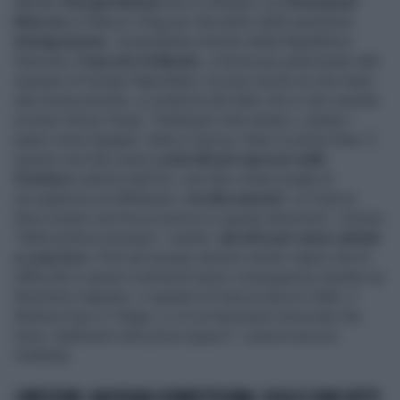
Mentre
Giorgia Meloni
era a colloquio con
Emmanuel
Macron
a Palazzo Chigi per discutere della questione
immigrazione
, il presidente emerito della Repubblica
francese,
Francois Hollande
, a Roma per partecipare alle
esequie di Giorgio Napolitano, ha teso anche lui una mano
alla nostra premier, a conferma del fatto che si sta creando
un'asse Roma-Parigi: "Dobbiamo tutti aiutarci, aiutare i
paesi come Spagna, Italia e Grecia, Paesi in prima linea. E
questo vuol dire avere
controlli più rigorosi sulle
frontiere
esterne dell’Ue, vuol dire creare luoghi di
accoglienza ed effettuare i
ricollocamenti
. La Francia
deve essere una forza motrice in questa direzione", motore
"della politica europea", mentre "
gli africani vanno aiutati
a casa loro
. Però gli europei devono anche capire che le
difficoltà in questi continenti hanno conseguenze dirette sui
fenomeni migratori, e quando la Francia lascia il Mali, il
Burkina Faso e il Niger, e c’è un fenomeno terrorista che
torna, dobbiamo tutti preoccuparci", osserva ancora
Hollande.
CAPEZZONE, RASSEGNA SCORRETTISSIMA: COSA SI SONO DETTI