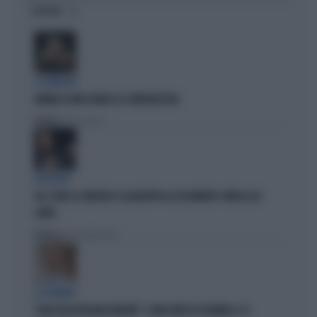
OPINIONI
IL GENERALE
VANNACCI NON CHIUDE AL CENTRODESTRA
Politica
di Elisa Calessi
DISPERATI
SUL COVID LA SINISTRA SI AGGRAPPA AL DOCUMENTO-PATACCA DI
CONTE
Politica
di Andrea Muzzolon
LA PREMIER
"DOVE VA IN VACANZA MELONI". E UNA DATA DA SEGNARE: IL 4