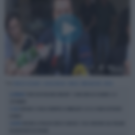
00:00
01:31
Tag
FRANCOIS HOLLANDE
GIORGIA MELONI
FRANCIA
IMMIGRAZIONE
AFRICA
"DOVE VA IN VACANZA MELONI". E UNA DATA DA SEGNARE: IL 4
LA PREMIER
SETTEMBRE
BERLINO CI VUOLE RIEMPIRE DI IMMIGRATI: ECCO IL PIANO DISPERATO
IL CASO
DI MERZ
INIZIATA LA PAGLIACCIATA DI SANCHEZ: COSA CHIEDONO AGLI ITALIANI
SCONTRO
IN AEROPORTO IN SPAGNA