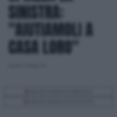
SINISTRA:
"AIUTIAMOLI A
CASA LORO"
mercoledì 27 settembre 2023
Segui Libero Quotidiano su Google Discover
Scegli Libero Quotidiano come fonte preferita