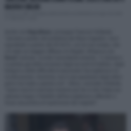
MACRON E MELONI
Occhio al caffè - Rassegna politicamente scorrettissima di oggi mercoledì
27 settembre. Il diret...
Anche con
Napolitano
, prosegue Francois Hollande,
"avevamo parlato del problema dei flussi migratori, ma è
soprattutto a partire dal 2014/15, con la crisi siriana, che
c’è stato un maggior afflusso di rifugiati. All’epoca con
Renzi
" premier, ricorda il presidente emerito, "ci lavorai e
si parlava già della revisione degli accordi di Dublino, degli
hotspot e delle difficoltà di assicurare l’accoglienza e la
ricollocazione. Insomma, non è una questione degli ultimi
giorni ma risale a questa crisi". Allora, conclude Hollande,
"siamo riusciti a lavorare insieme per far sì che l’Italia non
subisse troppo il fardello dell’accoglienza e affinché ci
fosse una politica di ripartizione dei migranti".