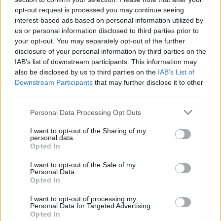
opt-out request is processed you may continue seeing
interest-based ads based on personal information utilized by
us or personal information disclosed to third parties prior to
your opt-out. You may separately opt-out of the further
Seguici su Google Discover
disclosure of your personal information by third parties on the
IAB’s list of downstream participants. This information may
Segui Libero Quotidiano su Google Discover
also be disclosed by us to third parties on the
IAB’s List of
Scegli Libero Quotidiano come fonte preferita
Downstream Participants
that may further disclose it to other
third parties.
SEZIONI
Personal Data Processing Opt Outs
I want to opt-out of the Sharing of my
SPETTACOLI
personal data.
Opted In
SCIENZA E TECH
I want to opt-out of the Sale of my
Personal Data.
Opted In
ALTRO
I want to opt-out of processing my
Personal Data for Targeted Advertising.
Opted In