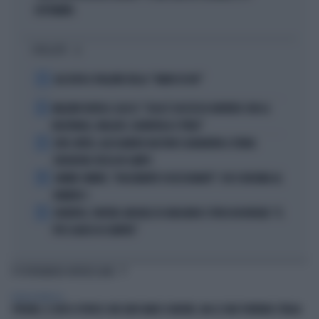
SETTEMBRE
I PIÙ LETTI
1
ALL’ASTA IL PALLONE DELLA “MANO DI DIO”
2
MALDINI VUOTA IL SACCO: "COSA È SUCCESSO DAVVERO CON LA
NAZIONALE, MALAGÒ, GUARDIOLA E PIRLO"
3
JUVE-INTER, ALESSANDRO BASTONI SCARAVENTA A TERRA
ZHEGROVA: RISSA IN CAMPO
4
JANNIK SINNER, "DOLCEMENTE OSSESSIONATO": CHI SI INCHINA AL
NUMERO 1
5
JUVENTUS, PAPERE-MICHELE DI GREGORIO E TIFOSI IN RIVOLTA: "IL
PIÙ SCARSO DI SEMPRE"
TI POTREBBERO INTERESSARE
TERRA PROMESSA
SPAGNA, IL GIOCO SPORCO: NEI LORO MARI SI MUORE, MA LE ONG PUNTANO L'ITALIA