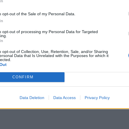
In
o opt-out of the Sale of my Personal Data.
In
to opt-out of processing my Personal Data for Targeted
ing.
In
o opt-out of Collection, Use, Retention, Sale, and/or Sharing
ersonal Data that Is Unrelated with the Purposes for which it
lected.
Out
CONFIRM
Data Deletion
Data Access
Privacy Policy