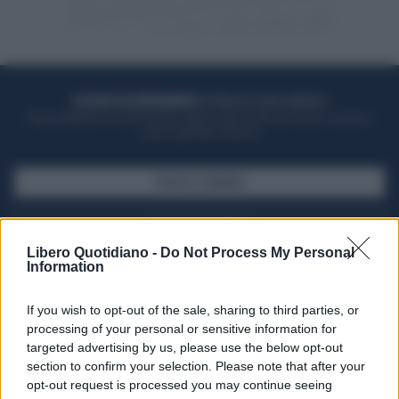
ACQUISTA UN ABBONAMENTO
OTTIENI DEI SUPER VANTAGGI
Potrai sfogliare la rivista online, leggere tutte le edizioni locali, ricevere a
casa il giornale cartaceo
SFOGLIA IL GIORNALE
ACQUISTA ABBONAMENTO
Libero Quotidiano -
Do Not Process My Personal
Information
If you wish to opt-out of the sale, sharing to third parties, or
processing of your personal or sensitive information for
targeted advertising by us, please use the below opt-out
section to confirm your selection. Please note that after your
opt-out request is processed you may continue seeing