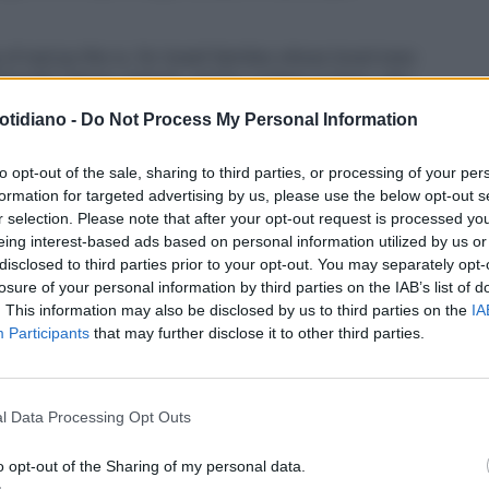
 of real joy this is, for Israeli families whose loved ones
 horrific Hamas captivity, and for civilians in Gaza, who
f brutal, deadly war.
otidiano -
Do Not Process My Personal Information
to opt-out of the sale, sharing to third parties, or processing of your per
formation for targeted advertising by us, please use the below opt-out s
October 13, 2025
r selection. Please note that after your opt-out request is processed y
eing interest-based ads based on personal information utilized by us or
disclosed to third parties prior to your opt-out. You may separately opt-
losure of your personal information by third parties on the IAB’s list of
. This information may also be disclosed by us to third parties on the
IA
Participants
that may further disclose it to other third parties.
l Data Processing Opt Outs
o opt-out of the Sharing of my personal data.