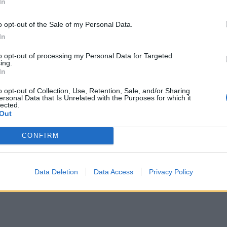
In
o opt-out of the Sale of my Personal Data.
In
to opt-out of processing my Personal Data for Targeted
ing.
In
o opt-out of Collection, Use, Retention, Sale, and/or Sharing
ersonal Data that Is Unrelated with the Purposes for which it
lected.
Out
CONFIRM
Data Deletion
Data Access
Privacy Policy