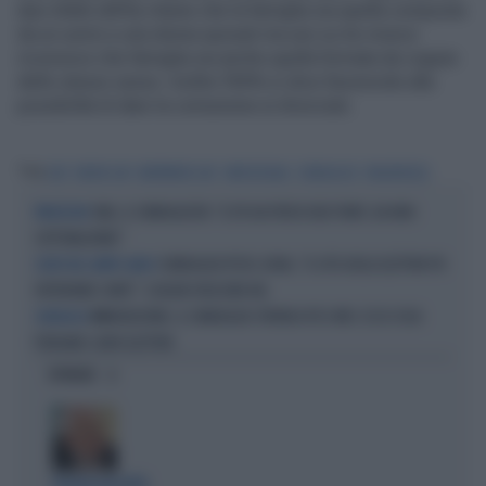
due infatti (46%) ritiene che la famiglia sia quella composta
da un uomo e una donna sposati ma uno su tre invece
riconosce che famiglia sia anche quella formata da coppie
dello stesso sesso. Inoltre l'84% si dice favorevole alla
possibilità di dare la comunione ai divorziati.
Tag
GAY
UNIONI GAY
MATRIMONI GAY
OMOSESSUALI
SONDAGGIO
PAGNONCELLI
SWG, IL SONDAGGISTA: "IL PD HA PERSO DUE PUNTI, DA NON
PROIEZIONI
SOTTOVALUTARE"
SONDAGGIO IPSOS-DOXA, "IL 92% DEGLI ELETTORI PD
SCELTE NEL CAMPO LARGO
VOTEREBBE CONTE": SCHLEIN SPAZZATA VIA
IMMIGRAZIONE, IL SONDAGGIO STRONCA PD E M5S: ECCO COSA
SONDAGGI
PENSANO I LORO ELETTORI
OPINIONI
POLITICA IN LUTTO