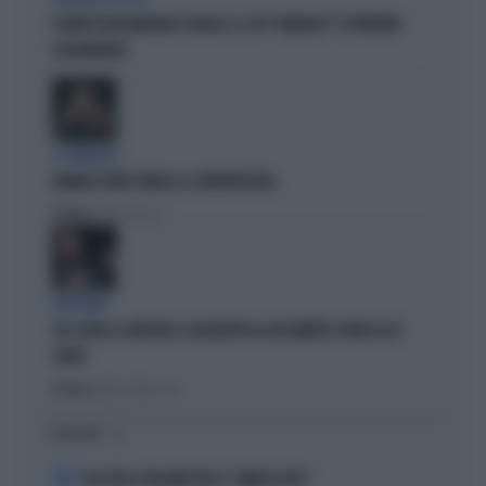
È MORTO MASSIMILIANO CENCELLI: IL SUO "MANUALE" È DIVENTATO
LEGGENDARIO
IL GENERALE
VANNACCI NON CHIUDE AL CENTRODESTRA
Politica
di Elisa Calessi
DISPERATI
SUL COVID LA SINISTRA SI AGGRAPPA AL DOCUMENTO-PATACCA DI
CONTE
Politica
di Andrea Muzzolon
I PIÙ LETTI
1
ALL’ASTA IL PALLONE DELLA “MANO DI DIO”