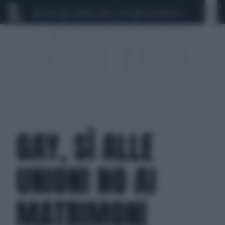
CEUTA
SCANDALO CONTE-COVID
CALCIOMERCATO
GAY, SÌ ALLE
UNIONI NO AI
MATRIMONI