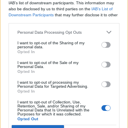
IAB’s list of downstream participants. This information may
Segui Libero Quotidiano su Google Discover
also be disclosed by us to third parties on the
IAB’s List of
Scegli Libero Quotidiano come fonte preferita
Downstream Participants
that may further disclose it to other
third parties.
SEZIONI
Personal Data Processing Opt Outs
I want to opt-out of the Sharing of my
SPETTACOLI
personal data.
Opted In
SCIENZA E TECH
I want to opt-out of the Sale of my
Personal Data.
Opted In
ALTRO
I want to opt-out of processing my
Personal Data for Targeted Advertising.
Opted In
I want to opt-out of Collection, Use,
Retention, Sale, and/or Sharing of my
Personal Data that Is Unrelated with the
Purposes for which it was collected.
Libero Shopping
Contatti
Pubblicità
Cookie policy
Privacy policy
Opted Out
Condizioni generali
Modello 231
Assistenza
Preferenze Privacy