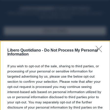
ACQUISTA UN ABBONAMENTO
OTTIENI DEI SUPER VANTAGGI
Potrai sfogliare la rivista online, leggere tutte le edizioni locali, ricevere a
casa il giornale cartaceo
SFOGLIA IL GIORNALE
ACQUISTA ABBONAMENTO
Libero Quotidiano -
Do Not Process My Personal
Information
If you wish to opt-out of the sale, sharing to third parties, or
processing of your personal or sensitive information for
targeted advertising by us, please use the below opt-out
section to confirm your selection. Please note that after your
opt-out request is processed you may continue seeing
interest-based ads based on personal information utilized by
us or personal information disclosed to third parties prior to
your opt-out. You may separately opt-out of the further
Seguici su Google Discover
disclosure of your personal information by third parties on the