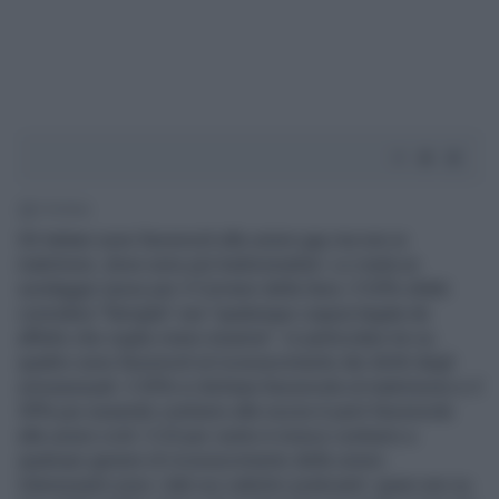
1' di lettura
Gli italiani sono favorevoli alle unioni gay ma non ai
matrimoni, dove sono più tradizionalisti. Lo rivela un
sondaggio Ipsos per il Corriere della Sera. Il 53% infatti
considera "famiglia" una "qualunque coppia legata da
affetto che voglia vivere insieme". In particolare tre su
quattro sono favorevoli al riconoscimento dei diritti degli
omosessuali: il 35% si dichiara favorevole al matrimonio e il
39% pur essendo contrario alle nozze è però favorevole
alle unioni civili. Il 23 per cento è invece contrario a
qualsiasi genere di riconoscimento delle unioni.
Interessanti sono i dati sui cattolici praticanti: quasi uno su