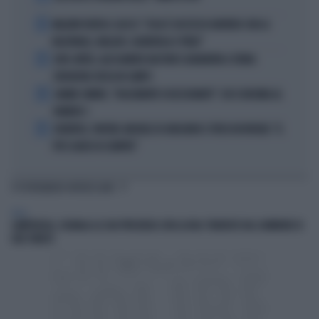
2
MALDINI VUOTA IL SACCO: "COSA È SUCCESSO DAVVERO CON LA
NAZIONALE, MALAGÒ, GUARDIOLA E PIRLO"
3
JUVE-INTER, ALESSANDRO BASTONI SCARAVENTA A TERRA
ZHEGROVA: RISSA IN CAMPO
4
JANNIK SINNER, "DOLCEMENTE OSSESSIONATO": CHI SI INCHINA AL
NUMERO 1
5
JUVENTUS, PAPERE-MICHELE DI GREGORIO E TIFOSI IN RIVOLTA: "IL
PIÙ SCARSO DI SEMPRE"
TI POTREBBERO INTERESSARE
ITALIA
LAMPEDUSA, SEGNALA LA SUA PRESENZA CON LA BOA: TRAVOLTO DAL GOMMONE DI
DUE TURISTI